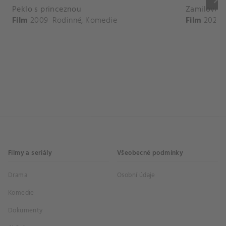
Peklo s princeznou
Zamilovaný
Film
2009
Rodinné
,
Komedie
Film
2020
Filmy a seriály
Všeobecné podmínky
Drama
Osobní údaje
Komedie
Dokumenty