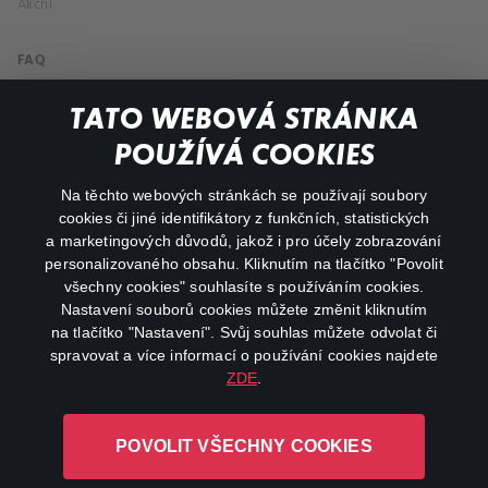
Akční
FAQ
Můj účet
TATO WEBOVÁ STRÁNKA
Důležité odkazy
POUŽÍVÁ COOKIES
Na těchto webových stránkách se používají soubory
facebook
instagram
cookies či jiné identifikátory z funkčních, statistických
a marketingových důvodů, jakož i pro účely zobrazování
personalizovaného obsahu. Kliknutím na tlačítko "Povolit
youtube
všechny cookies" souhlasíte s používáním cookies.
Nastavení souborů cookies můžete změnit kliknutím
na tlačítko "Nastavení". Svůj souhlas můžete odvolat či
spravovat a více informací o používání cookies najdete
ZDE
.
Canal+ Luxembourg S. à r.l. se sídlem Rue Albert Borschette 4,
L-1246 Luxembourg R.C.S.
POVOLIT VŠECHNY COOKIES
Luxembourg: B 87.905