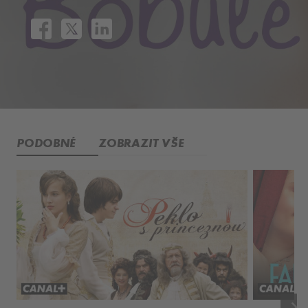
PODOBNÉ
ZOBRAZIT VŠE
keyboard_arrow_right