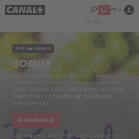
search
expand_more
person
CS
Přehled titulů
Apple TV
Moloch
Více
expand_more
ZPĚT NA PŘEHLED
BOBULE
Honza a Jirka jsou dva velkoměstem zkažení
podvodníčci, kterým se příliš nedaří. Na pokusu o
prodej cizího bytu sice vydělají třicet tisíc, ty však
vzápětí ztratí, když se musí dát na útěk před
dvojicí policistů.
REGISTROVAT
Žánr:
Komedie
Rok: 2008
Věková hranice: 12+