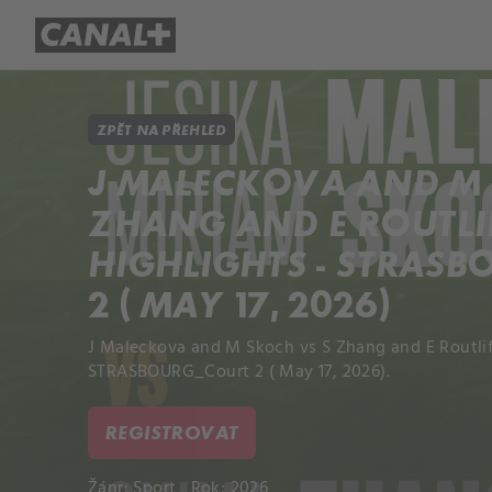
Přehled titulů
Apple TV
Molo
ZPĚT NA PŘEHLED
J MALECKOVA AND M 
ZHANG AND E ROUTLI
HIGHLIGHTS - STRAS
2 ( MAY 17, 2026)
J Maleckova and M Skoch vs S Zhang and E Routlif
STRASBOURG_Court 2 ( May 17, 2026).
REGISTROVAT
Žánr:
Sport
Rok: 2026