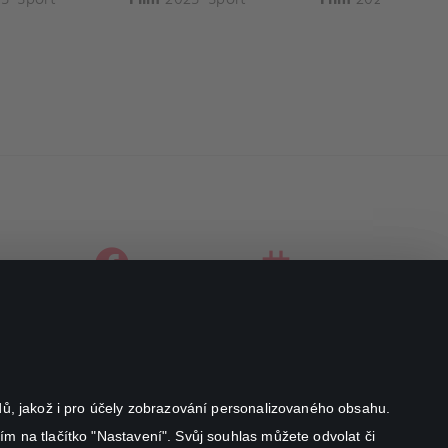
facebook
instagram
youtube
odů, jakož i pro účely zobrazování personalizovaného obsahu.
ím na tlačítko "Nastavení". Svůj souhlas můžete odvolat či