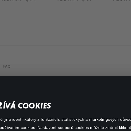
FAQ
Můj účet
Důležité odkazy
ÍVÁ COOKIES
 jiné identifikátory z funkčních, statistických a marketingových dův
 používáním cookies. Nastavení souborů cookies můžete změnit kliknut