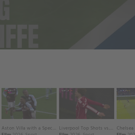
Aston Villa with a Spectacular Goal vs. Nottingham Forest
Liverpool Top Shots vs. Fulham
Film
2026
Sport
Film
2026
Sport
Film
202