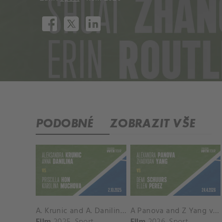
PODOBNÉ
ZOBRAZIT VŠE
A. Krunic and A. Danilina vs. P. Hon and K. Muchova Match Highlights - BEIJING_Capital Group Diamond ( October 02, 2025)
A Panova and Z Yang vs D Schuurs and E Perez Match Highlights - MADRID_Court 8 ( April 24, 2026)
Film
2025
Sport
Film
2026
Sport