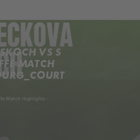
ch
Dcera národa
SKOCH VS S
FFE MATCH
BOURG_COURT
fe Match Highlights -