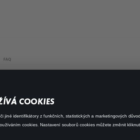
FAQ
Můj účet
Důležité odkazy
ÍVÁ COOKIES
 jiné identifikátory z funkčních, statistických a marketingových dův
 používáním cookies. Nastavení souborů cookies můžete změnit kliknut