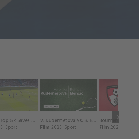
keyboard_arrow_right
Chelsea Top Gk Saves vs. Crystal Palace
V. Kudermetova vs. B. Bencic Match Highlights - CINCINNATI_Champions Court ( August 10, 2025)
5
Sport
Film
2025
Sport
Film
2025
Sport