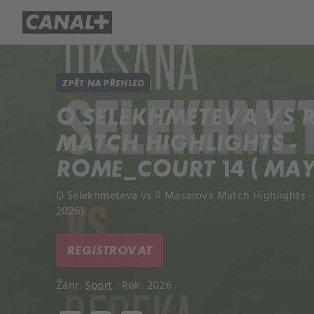
Přehled titulů
Apple TV
Molo
ZPĚT NA PŘEHLED
O SELEKHMETEVA VS
MATCH HIGHLIGHTS -
ROME_COURT 14 ( MAY
O Selekhmeteva vs R Masarova Match Highlights 
2026).
REGISTROVAT
Žánr:
Sport
Rok: 2026