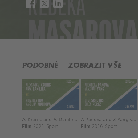
PODOBNÉ
ZOBRAZIT VŠE
A. Krunic and A. Danilina vs. P. Hon and K. Muchova Match Highlights - BEIJING_Capital Group Diamond ( October 02, 2025)
A Panova and Z Yang vs D Schuurs and E Perez Match Highlights - MADRID_Court 8 ( April 24, 2026)
Film
2025
Sport
Film
2026
Sport