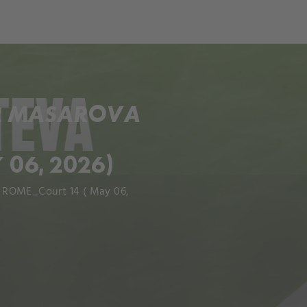
ch
Dcera národa
 R MASAROVA
 06, 2026)
- ROME_Court 14 ( May 06,