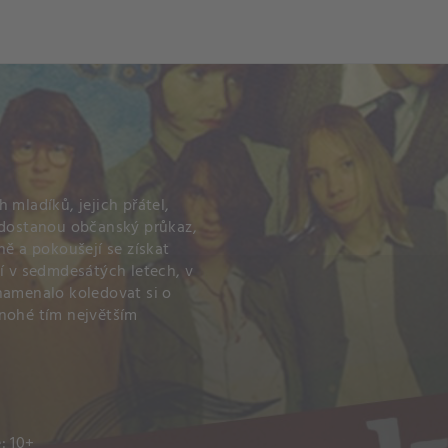
ch
Dcera národa
 mladíků, jejich přátel,
h dostanou občanský průkaz,
ně a pokoušejí se získat
jí v sedmdesátých letech, v
namenalo koledovat si o
mnohé tím největším
: 10+