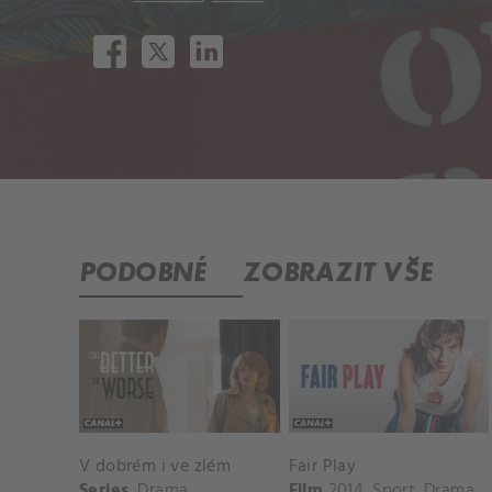
PODOBNÉ
ZOBRAZIT VŠE
V dobrém i ve zlém
Fair Play
Series
Drama
Film
2014
Sport
,
Drama