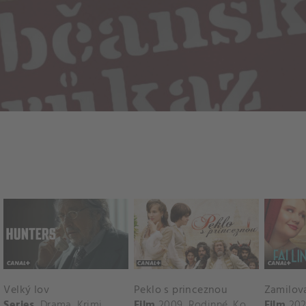
Velký lov
Peklo s princeznou
Zamilov
Series
Drama
,
Krimi
Film
2009
Rodinné
,
Komedie
Film
20