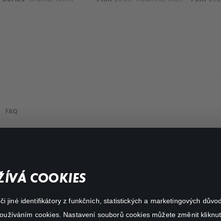
FAQ
Můj účet
Důležité odkazy
ÍVÁ COOKIES
 jiné identifikátory z funkčních, statistických a marketingových dův
 používáním cookies. Nastavení souborů cookies můžete změnit kliknut