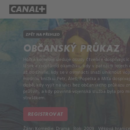
Přehled titulů
Apple TV
Molo
ZPĚT NA PŘEHLED
OBČANSKÝ PRŮKAZ
Hořká komedie sleduje osudy čtveřice dospívajících
lásek a rodičů od okamžiku, kdy v patnácti letec
až do chvíle, kdy se v osmnácti snaží uniknout voj
modrou knížku. Petr, Aleš, Popelka a Míťa dospíva
době, kdy vyjít na ulici bez občanského průkazu z
průšvih, a kdy povinná vojenská služba byla pro 
strašákem.
REGISTROVAT
Žánr:
Komedie
,
Drama
Rok: 2009
Věková hranice