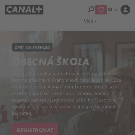
search
expand_more
person
CS
Přehled titulů
Apple TV
Moloch
Více
expand_more
ZPĚT NA PŘEHLED
OBECNÁ ŠKOLA
Je krátce po válce a do chlapecké třídy jedné ze
škol na předměstí Prahy chodí také desetiletý Eda
Souček se svým kamarádem Tondou. Stejně jako
ostatní spolužáci, také Eda s Tondou zcela
ignorují pokusy rezignované učitelky Maxové o
výuku a spíš než o učivo se zajímají o barvu jejích
kalhotek.
REGISTROVAT