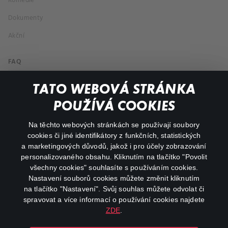
Komedie
Dokumenty
Akční
FAQ
Můj účet
TATO WEBOVÁ STRÁNKA
Důležité odkazy
POUŽÍVÁ COOKIES
Na těchto webových stránkách se používají soubory
facebook
instagram
cookies či jiné identifikátory z funkčních, statistických
a marketingových důvodů, jakož i pro účely zobrazování
personalizovaného obsahu. Kliknutím na tlačítko "Povolit
youtube
všechny cookies" souhlasíte s používáním cookies.
Nastavení souborů cookies můžete změnit kliknutím
na tlačítko "Nastavení". Svůj souhlas můžete odvolat či
spravovat a více informací o používání cookies najdete
ZDE
.