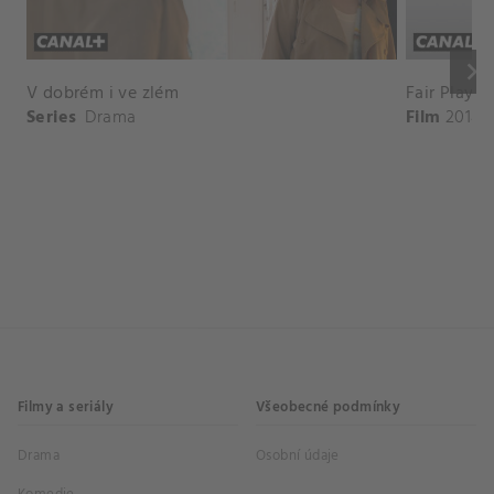
keyboard_arrow_right
V dobrém i ve zlém
Fair Play
Series
Drama
Film
2014
Filmy a seriály
Všeobecné podmínky
Drama
Osobní údaje