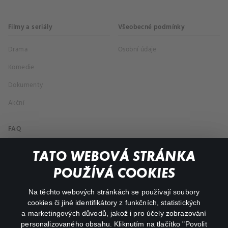
Filmy a seriály
Všeobecné podmínky
Drama
Osobní údaje
Komedie
Dokumenty
Akční
FAQ
Můj účet
TATO WEBOVÁ STRÁNKA
Důležité odkazy
POUŽÍVÁ COOKIES
Na těchto webových stránkách se používají soubory
facebook
instagram
cookies či jiné identifikátory z funkčních, statistických
a marketingových důvodů, jakož i pro účely zobrazování
personalizovaného obsahu. Kliknutím na tlačítko "Povolit