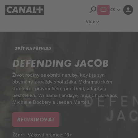
search
expand_more
person
CS
Přehled titulů
Apple TV
Moloch
Více
expand_more
ZPĚT NA PŘEHLED
DEFENDING JACOB
Život rodiny se obrátí naruby, když je syn
obviněný z vraždy spolužáka. V dramatickém
thrilleru z právnického prostředí, adaptaci
bestselleru Williama Landaye, hrají Chris Evans,
Michelle Dockery a Jaeden Martell.
REGISTROVAT
Žánr:
Věková hranice: 18+