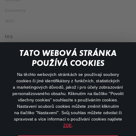
Komedie
Dokumenty
Akční
FAQ
Můj účet
TATO WEBOVÁ STRÁNKA
Důležité odkazy
POUŽÍVÁ COOKIES
Na těchto webových stránkách se používají soubory
facebook
instagram
cookies či jiné identifikátory z funkčních, statistických
a marketingových důvodů, jakož i pro účely zobrazování
personalizovaného obsahu. Kliknutím na tlačítko "Povolit
youtube
všechny cookies" souhlasíte s používáním cookies.
Nastavení souborů cookies můžete změnit kliknutím
na tlačítko "Nastavení". Svůj souhlas můžete odvolat či
spravovat a více informací o používání cookies najdete
ZDE
.