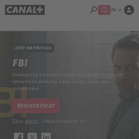
search
expand_more
person
CS
Přehled titulů
Apple TV
Moloch
Dcera národa
ZPĚT NA PŘEHLED
FBI
Dramatický kriminální seriál o vnitřním fungování
newyorské pobočky Federálního úřadu pro
vyšetřování.
REGISTROVAT
Žánr:
Akční
Věková hranice: 12+