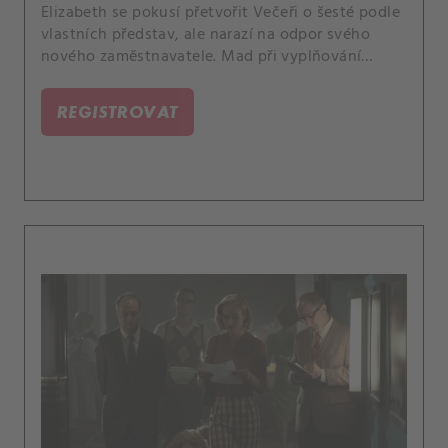
Elizabeth se pokusí přetvořit Večeři o šesté podle
vlastních představ, ale narazí na odpor svého
nového zaměstnavatele. Mad při vyplňování
svého rodokmenu pozná nového přítele.
REGISTROVAT