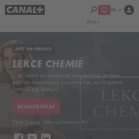
search
expand_more
person
CS
Přehled titulů
Apple TV
Moloch
Více
expand_more
ZPĚT NA PŘEHLED
LEKCE CHEMIE
V 50. letech je společnost přesvědčená, že žena
patří do domácnosti, a zavrhne tak sen Elizabeth
Zottové být vědkyní.
REGISTROVAT
Žánr:
Drama
Věková hranice: 16+