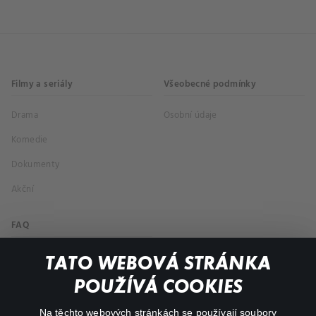
Filmy a seriály
Všeobecné podmínky
Drama
Osobní údaje
Komedie
Dokumenty
Akční
FAQ
Můj účet
TATO WEBOVÁ STRÁNKA
Důležité odkazy
POUŽÍVÁ COOKIES
Na těchto webových stránkách se používají soubory