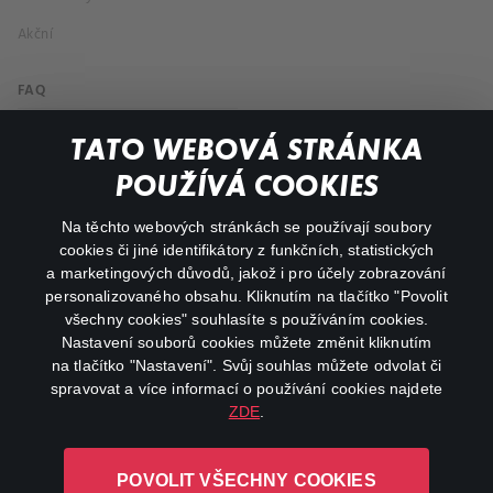
Akční
FAQ
Můj účet
TATO WEBOVÁ STRÁNKA
Důležité odkazy
POUŽÍVÁ COOKIES
Na těchto webových stránkách se používají soubory
facebook
instagram
cookies či jiné identifikátory z funkčních, statistických
a marketingových důvodů, jakož i pro účely zobrazování
personalizovaného obsahu. Kliknutím na tlačítko "Povolit
youtube
všechny cookies" souhlasíte s používáním cookies.
Nastavení souborů cookies můžete změnit kliknutím
na tlačítko "Nastavení". Svůj souhlas můžete odvolat či
spravovat a více informací o používání cookies najdete
ZDE
.
Canal+ Luxembourg S. à r.l. se sídlem Rue Albert Borschette 4,
L-1246 Luxembourg R.C.S.
POVOLIT VŠECHNY COOKIES