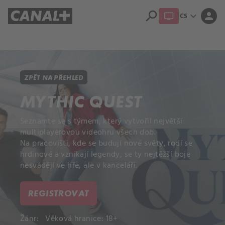
search
expand_more
person
CS
Přehled titulů
Apple TV
Moloch
Dcera národa
ZPĚT NA PŘEHLED
MYTHIC QUEST
Seznamte se s týmem, který vytvořil největší
multiplayerovou videohru všech dob.
Na pracovišti, kde se budují nové světy, rodí se
hrdinové a vznikají legendy, se ty nejtěžší boje
nesvádějí ve hře, ale v kanceláři.
REGISTROVAT
Žánr:
Věková hranice: 18+