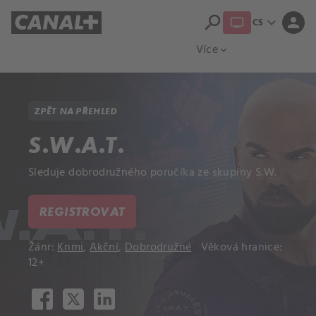
search
expand_more
person
CS
Přehled titulů
Apple TV
Moloch
Více
expand_more
ZPĚT NA PŘEHLED
S.W.A.T.
Sleduje dobrodružného poručíka ze skupiny S.W.
REGISTROVAT
Žánr:
Krimi
,
Akční
,
Dobrodružné
Věková hranice:
12+