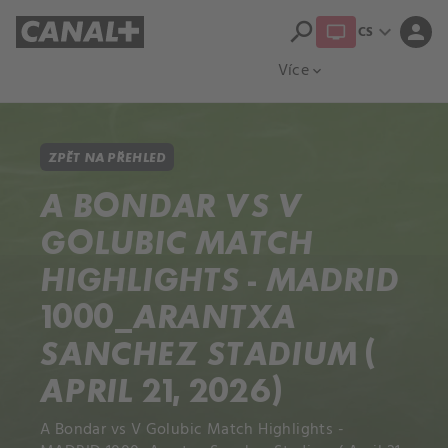
search
expand_more
person
CS
Přehled titulů
Apple TV
Moloch
Více
expand_more
ZPĚT NA PŘEHLED
A BONDAR VS V
GOLUBIC MATCH
HIGHLIGHTS - MADRID
1000_ARANTXA
SANCHEZ STADIUM (
APRIL 21, 2026)
A Bondar vs V Golubic Match Highlights -