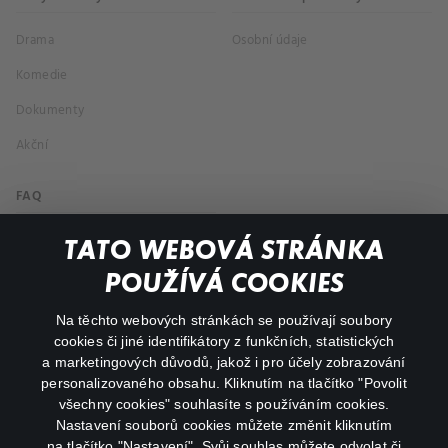
Drama
Osobní údaje
Komedie
Dokumenty
Akční
FAQ
Můj účet
TATO WEBOVÁ STRÁNKA
Důležité odkazy
POUŽÍVÁ COOKIES
Na těchto webových stránkách se používají soubory
facebook
instagram
cookies či jiné identifikátory z funkčních, statistických
a marketingových důvodů, jakož i pro účely zobrazování
personalizovaného obsahu. Kliknutím na tlačítko "Povolit
youtube
všechny cookies" souhlasíte s používáním cookies.
Nastavení souborů cookies můžete změnit kliknutím
na tlačítko "Nastavení". Svůj souhlas můžete odvolat či