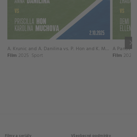
keyboard_arrow_right
A. Krunic and A. Danilina vs. P. Hon and K. Muchova Match Highlights - BEIJING_Capital Group Diamond ( October 02, 2025)
Film
2025
Sport
Film
2026
Filmy a seriály
Všeobecné podmínky