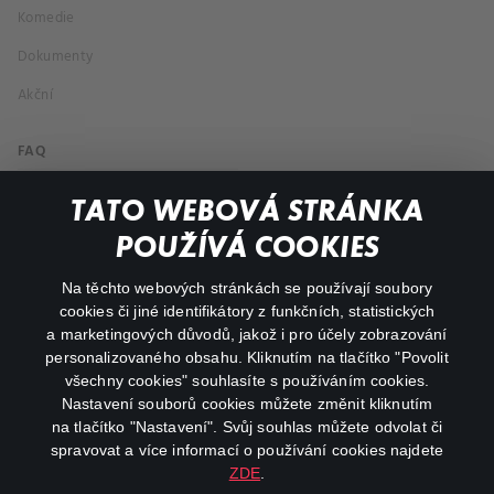
Komedie
Dokumenty
Akční
FAQ
Můj účet
TATO WEBOVÁ STRÁNKA
Důležité odkazy
POUŽÍVÁ COOKIES
Na těchto webových stránkách se používají soubory
facebook
instagram
cookies či jiné identifikátory z funkčních, statistických
a marketingových důvodů, jakož i pro účely zobrazování
personalizovaného obsahu. Kliknutím na tlačítko "Povolit
youtube
všechny cookies" souhlasíte s používáním cookies.
Nastavení souborů cookies můžete změnit kliknutím
na tlačítko "Nastavení". Svůj souhlas můžete odvolat či
spravovat a více informací o používání cookies najdete
ZDE
.