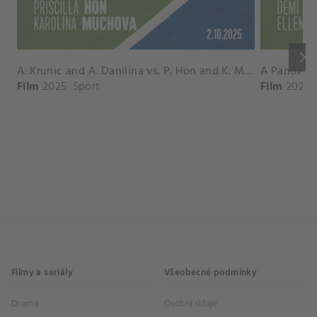
keyboard_arrow_right
A. Krunic and A. Danilina vs. P. Hon and K. Muchova Match Highlights - BEIJING_Capital Group Diamond ( October 02, 2025)
Film
2025
Sport
Film
2026
Filmy a seriály
Všeobecné podmínky
Drama
Osobní údaje