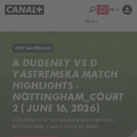
search
expand_more
person
CS
Přehled titulů
Apple TV
Moloch
Více
expand_more
ZPĚT NA PŘEHLED
A DUDENEY VS D
YASTREMSKA MATCH
HIGHLIGHTS -
NOTTINGHAM_COURT
2 ( JUNE 16, 2026)
A Dudeney vs D Yastremska Match Highlights -
NOTTINGHAM_Court 2 ( June 16, 2026).