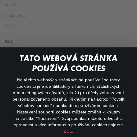
Komedie
Dokumenty
Akční
FAQ
Můj účet
TATO WEBOVÁ STRÁNKA
Důležité odkazy
POUŽÍVÁ COOKIES
Na těchto webových stránkách se používají soubory
facebook
instagram
cookies či jiné identifikátory z funkčních, statistických
a marketingových důvodů, jakož i pro účely zobrazování
personalizovaného obsahu. Kliknutím na tlačítko "Povolit
youtube
všechny cookies" souhlasíte s používáním cookies.
Nastavení souborů cookies můžete změnit kliknutím
na tlačítko "Nastavení". Svůj souhlas můžete odvolat či
spravovat a více informací o používání cookies najdete
ZDE
.