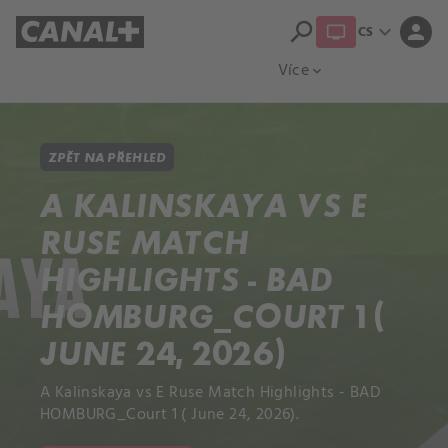
search
expand_more
person
CS
Přehled titulů
Apple TV
Moloch
Více
expand_more
ZPĚT NA PŘEHLED
A KALINSKAYA VS E
RUSE MATCH
HIGHLIGHTS - BAD
HOMBURG_COURT 1 (
JUNE 24, 2026)
A Kalinskaya vs E Ruse Match Highlights - BAD
HOMBURG_Court 1 ( June 24, 2026).