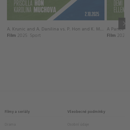
keyboard_arrow_right
A. Krunic and A. Danilina vs. P. Hon and K. Muchova Match Highlights - BEIJING_Capital Group Diamond ( October 02, 2025)
Film
2025
Sport
Film
2026
Filmy a seriály
Všeobecné podmínky
Drama
Osobní údaje