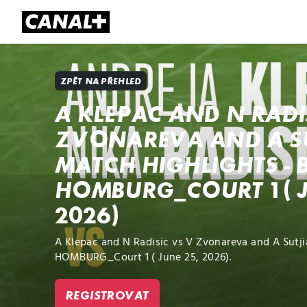
Přehled titulů
Apple TV
Molo
ZPĚT NA PŘEHLED
A KLEPAC AND N RADI
ZVONAREVA AND A SU
MATCH HIGHLIGHTS - 
HOMBURG_COURT 1 ( J
2026)
A Klepac and N Radisic vs V Zvonareva and A Sutj
HOMBURG_Court 1 ( June 25, 2026).
REGISTROVAT