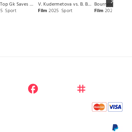
keyboard_arrow_right
Chelsea Top Gk Saves vs. Crystal Palace
V. Kudermetova vs. B. Bencic Match Highlights - CINCINNATI_Champions Court ( August 10, 2025)
5
Sport
Film
2025
Sport
Film
2025
Sport
facebook
instagram
youtube