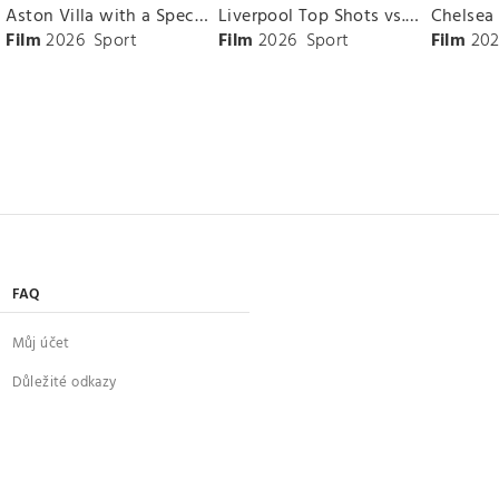
Aston Villa with a Spectacular Goal vs. Nottingham Forest
Liverpool Top Shots vs. Fulham
Film
2026
Sport
Film
2026
Sport
Film
202
FAQ
Můj účet
Důležité odkazy