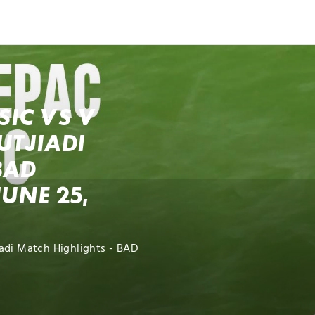
ch
Dcera národa
SIC VS V
TJIADI
BAD
UNE 25,
iadi Match Highlights - BAD