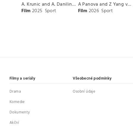
A. Krunic and A. Danilina vs. P. Hon and K. Muchova Match Highlights - BEIJING_Capital Group Diamond ( October 02, 2025)
A Panova and Z Yang vs D Schuurs and E Perez Match Highlights - MADRID_Court 8 ( April 24, 2026)
Film
2025
Sport
Film
2026
Sport
Filmy a seriály
Všeobecné podmínky
Drama
Osobní údaje
Komedie
Dokumenty
Akční