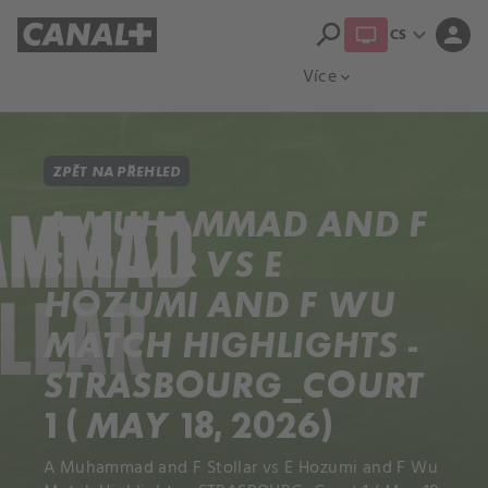
search
expand_more
person
CS
Přehled titulů
Apple TV
Moloch
Více
expand_more
ZPĚT NA PŘEHLED
A MUHAMMAD AND F
STOLLAR VS E
HOZUMI AND F WU
MATCH HIGHLIGHTS -
STRASBOURG_COURT
1 ( MAY 18, 2026)
A Muhammad and F Stollar vs E Hozumi and F Wu