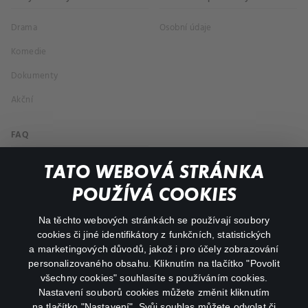
Drama
Osobní údaje
Komedie
Dokumenty
Akční
FAQ
Můj účet
TATO WEBOVÁ STRÁNKA
Důležité odkazy
POUŽÍVÁ COOKIES
Na těchto webových stránkách se používají soubory
facebook
instagram
cookies či jiné identifikátory z funkčních, statistických
a marketingových důvodů, jakož i pro účely zobrazování
personalizovaného obsahu. Kliknutím na tlačítko "Povolit
youtube
všechny cookies" souhlasíte s používáním cookies.
Nastavení souborů cookies můžete změnit kliknutím
na tlačítko "Nastavení". Svůj souhlas můžete odvolat či