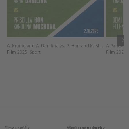
keyboard_arrow_right
A. Krunic and A. Danilina vs. P. Hon and K. Muchova Match Highlights - BEIJING_Capital Group Diamond ( October 02, 2025)
Film
2025
Sport
Film
2026
Filmy a seriály
Všeobecné podmínky