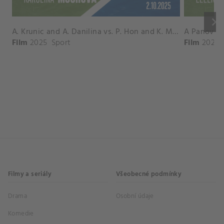
keyboard_arrow_right
A. Krunic and A. Danilina vs. P. Hon and K. Muchova Match Highlights - BEIJING_Capital Group Diamond ( October 02, 2025)
Film
2025
Sport
Film
2026
Filmy a seriály
Všeobecné podmínky
Drama
Osobní údaje
Komedie