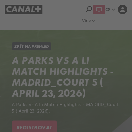
search
expand_more
person
CS
Přehled titulů
Apple TV
Moloch
Více
expand_more
ZPĚT NA PŘEHLED
A PARKS VS A LI
MATCH HIGHLIGHTS -
MADRID_COURT 5 (
APRIL 23, 2026)
A Parks vs A Li Match Highlights - MADRID_Court
5 ( April 23, 2026).
REGISTROVAT