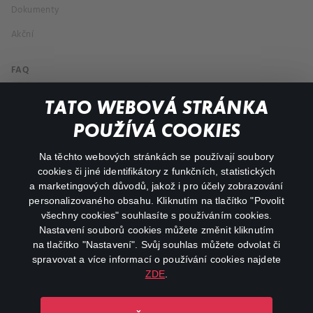
Dokumenty
Akční
FAQ
Můj účet
TATO WEBOVÁ STRÁNKA
Důležité odkazy
POUŽÍVÁ COOKIES
Na těchto webových stránkách se používají soubory
facebook
instagram
cookies či jiné identifikátory z funkčních, statistických
a marketingových důvodů, jakož i pro účely zobrazování
personalizovaného obsahu. Kliknutím na tlačítko "Povolit
youtube
všechny cookies" souhlasíte s používáním cookies.
Nastavení souborů cookies můžete změnit kliknutím
na tlačítko "Nastavení". Svůj souhlas můžete odvolat či
spravovat a více informací o používání cookies najdete
ZDE
.
Canal+ Luxembourg S. à r.l. se sídlem Rue Albert Borschette 4,