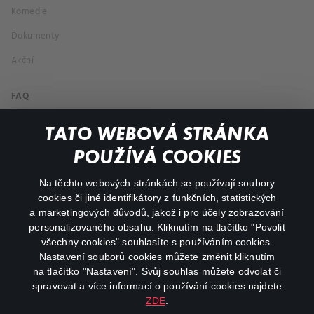
Komedie
Dokumenty
Akční
FAQ
Můj účet
TATO WEBOVÁ STRÁNKA
Důležité odkazy
POUŽÍVÁ COOKIES
Na těchto webových stránkách se používají soubory
facebook
instagram
cookies či jiné identifikátory z funkčních, statistických
a marketingových důvodů, jakož i pro účely zobrazování
personalizovaného obsahu. Kliknutím na tlačítko "Povolit
youtube
všechny cookies" souhlasíte s používáním cookies.
Nastavení souborů cookies můžete změnit kliknutím
na tlačítko "Nastavení". Svůj souhlas můžete odvolat či
spravovat a více informací o používání cookies najdete
ZDE
.