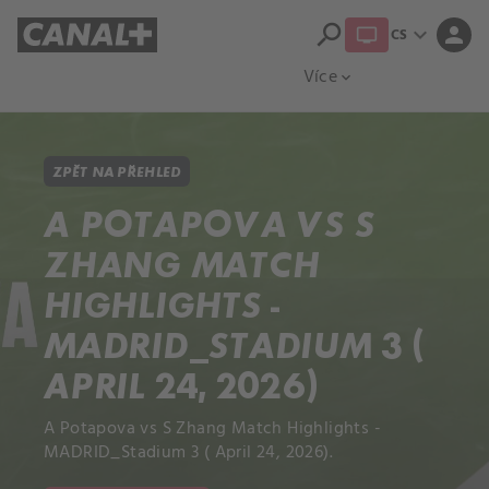
search
expand_more
person
CS
Přehled titulů
Apple TV
Moloch
Více
expand_more
ZPĚT NA PŘEHLED
A POTAPOVA VS S
ZHANG MATCH
HIGHLIGHTS -
MADRID_STADIUM 3 (
APRIL 24, 2026)
A Potapova vs S Zhang Match Highlights -
MADRID_Stadium 3 ( April 24, 2026).