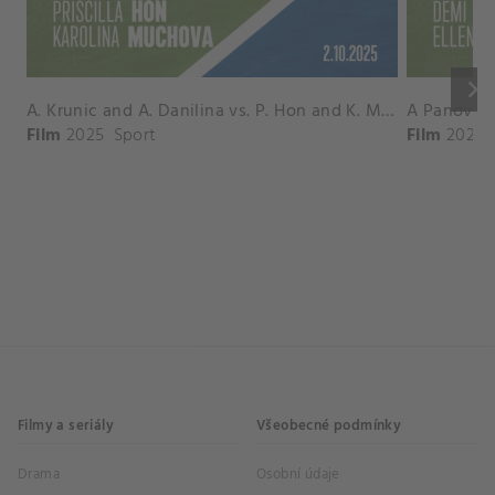
keyboard_arrow_right
A. Krunic and A. Danilina vs. P. Hon and K. Muchova Match Highlights - BEIJING_Capital Group Diamond ( October 02, 2025)
Film
2025
Sport
Film
2026
Filmy a seriály
Všeobecné podmínky
Drama
Osobní údaje