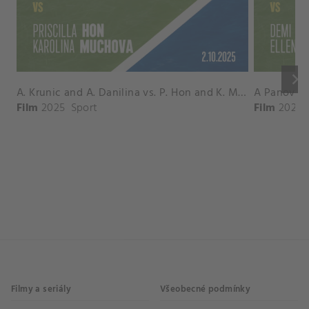
keyboard_arrow_right
A. Krunic and A. Danilina vs. P. Hon and K. Muchova Match Highlights - BEIJING_Capital Group Diamond ( October 02, 2025)
Film
2025
Sport
Film
2026
Filmy a seriály
Všeobecné podmínky