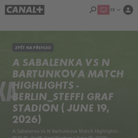
search
expand_more
person
CS
Přehled titulů
Apple TV
Moloch
Dcera národa
ZPĚT NA PŘEHLED
A SABALENKA VS N
BARTUNKOVA MATCH
HIGHLIGHTS -
BERLIN_STEFFI GRAF
STADION ( JUNE 19,
2026)
A Sabalenka vs N Bartunkova Match Highlights -