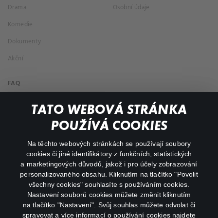
Drama
Osobní údaje
Komedie
Dokumenty
Akční
FAQ
Můj účet
TATO WEBOVÁ STRÁNKA
Důležité odkazy
POUŽÍVÁ COOKIES
Na těchto webových stránkách se používají soubory
facebook
instagram
cookies či jiné identifikátory z funkčních, statistických
a marketingových důvodů, jakož i pro účely zobrazování
personalizovaného obsahu. Kliknutím na tlačítko "Povolit
youtube
všechny cookies" souhlasíte s používáním cookies.
Nastavení souborů cookies můžete změnit kliknutím
na tlačítko "Nastavení". Svůj souhlas můžete odvolat či
spravovat a více informací o používání cookies najdete