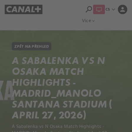
search
expand_more
person
CS
Přehled titulů
Apple TV
Moloch
Více
expand_more
ZPĚT NA PŘEHLED
A SABALENKA VS N
OSAKA MATCH
HIGHLIGHTS -
MADRID_MANOLO
SANTANA STADIUM (
APRIL 27, 2026)
A Sabalenka vs N Osaka Match Highlights -