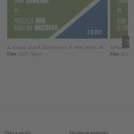
keyboard_arrow_right
A. Krunic and A. Danilina vs. P. Hon and K. Muchova Match Highlights - BEIJING_Capital Group Diamond ( October 02, 2025)
Film
2025
Sport
Film
2026
Filmy a seriály
Všeobecné podmínky