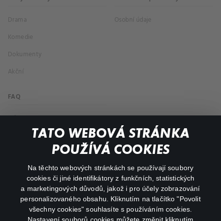
Drama
Osobní údaje
Komedie
Dokumenty
Akční
FAQ
Můj účet
TATO WEBOVÁ STRÁNKA
Důležité odkazy
POUŽÍVÁ COOKIES
Na těchto webových stránkách se používají soubory
facebook
instagram
cookies či jiné identifikátory z funkčních, statistických
a marketingových důvodů, jakož i pro účely zobrazování
personalizovaného obsahu. Kliknutím na tlačítko "Povolit
youtube
všechny cookies" souhlasíte s používáním cookies.
Nastavení souborů cookies můžete změnit kliknutím