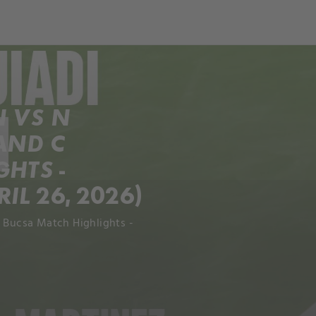
ch
Dcera národa
N VS N
AND C
HTS -
IL 26, 2026)
C Bucsa Match Highlights -