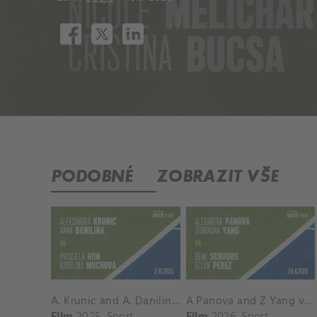
PODOBNÉ
ZOBRAZIT VŠE
A. Krunic and A. Danilina vs. P. Hon and K. Muchova Match Highlights - BEIJING_Capital Group Diamond ( October 02, 2025)
A Panova and Z Yang vs D Schuurs and E Perez Match Highlights - MADRID_Court 8 ( April 24, 2026)
Film
2025
Sport
Film
2026
Sport