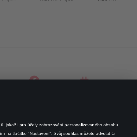
facebook
instagram
youtube
odů, jakož i pro účely zobrazování personalizovaného obsahu.
ím na tlačítko "Nastavení". Svůj souhlas můžete odvolat či