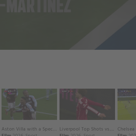
Aston Villa with a Spectacular Goal vs. Nottingham Forest
Liverpool Top Shots vs. Fulham
Film
2026
Sport
Film
2026
Sport
Film
202