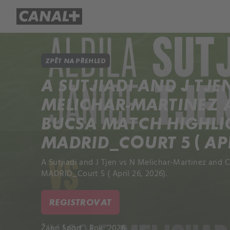
Přehled titulů
Apple TV
Molo
ZPĚT NA PŘEHLED
A SUTJIADI AND J TJE
MELICHAR-MARTINEZ 
BUCSA MATCH HIGHLIG
MADRID_COURT 5 ( APR
A Sutjiadi and J Tjen vs N Melichar-Martinez and 
MADRID_Court 5 ( April 26, 2026).
REGISTROVAT
Žánr:
Sport
Rok: 2026