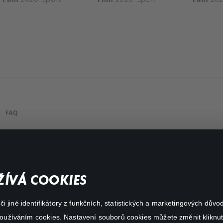
FAQ
Můj účet
Důležité odkazy
ÍVÁ COOKIES
 jiné identifikátory z funkčních, statistických a marketingových dův
 používáním cookies. Nastavení souborů cookies můžete změnit kliknut