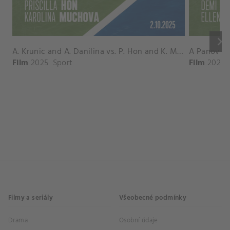
keyboard_arrow_right
A. Krunic and A. Danilina vs. P. Hon and K. Muchova Match Highlights - BEIJING_Capital Group Diamond ( October 02, 2025)
Film
2025
Sport
Film
2026
Filmy a seriály
Všeobecné podmínky
Drama
Osobní údaje