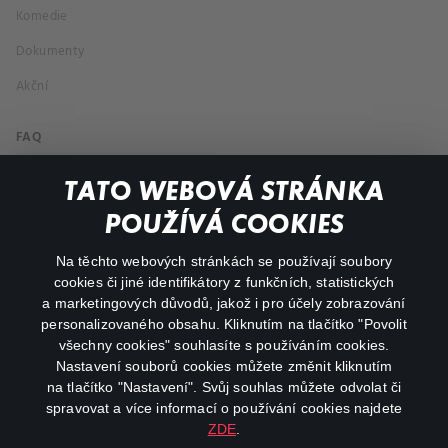
Komedie
Dokumenty
Akční
FAQ
Můj účet
TATO WEBOVÁ STRÁNKA
Důležité odkazy
POUŽÍVÁ COOKIES
Na těchto webových stránkách se používají soubory
facebook
instagram
cookies či jiné identifikátory z funkčních, statistických
a marketingových důvodů, jakož i pro účely zobrazování
personalizovaného obsahu. Kliknutím na tlačítko "Povolit
youtube
všechny cookies" souhlasíte s používáním cookies.
Nastavení souborů cookies můžete změnit kliknutím
na tlačítko "Nastavení". Svůj souhlas můžete odvolat či
spravovat a více informací o používání cookies najdete
ZDE
.