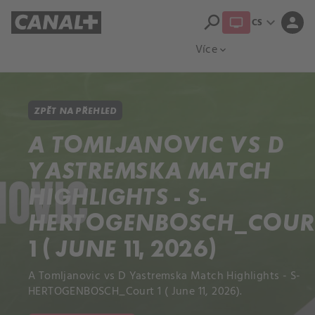
search
expand_more
person
CS
Přehled titulů
Apple TV
Moloch
Více
expand_more
ZPĚT NA PŘEHLED
A TOMLJANOVIC VS D
YASTREMSKA MATCH
HIGHLIGHTS - S-
HERTOGENBOSCH_COUR
1 ( JUNE 11, 2026)
A Tomljanovic vs D Yastremska Match Highlights - S-
HERTOGENBOSCH_Court 1 ( June 11, 2026).