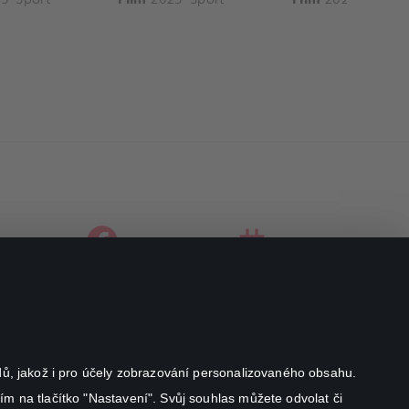
facebook
instagram
youtube
odů, jakož i pro účely zobrazování personalizovaného obsahu.
ím na tlačítko "Nastavení". Svůj souhlas můžete odvolat či