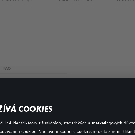
FAQ
Můj účet
Důležité odkazy
ÍVÁ COOKIES
 jiné identifikátory z funkčních, statistických a marketingových dův
 používáním cookies. Nastavení souborů cookies můžete změnit kliknut