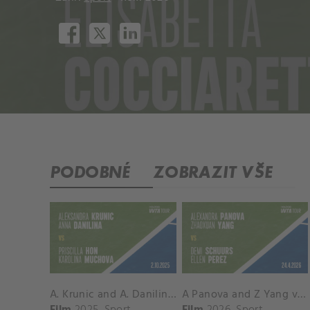
PODOBNÉ
ZOBRAZIT VŠE
A. Krunic and A. Danilina vs. P. Hon and K. Muchova Match Highlights - BEIJING_Capital Group Diamond ( October 02, 2025)
A Panova and Z Yang vs D Schuurs and E Perez Match Highlights - MADRID_Court 8 ( April 24, 2026)
Film
2025
Sport
Film
2026
Sport