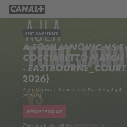
Přehled titulů
Apple TV
Molo
ZPĚT NA PŘEHLED
A TOMLJANOVIC VS E
COCCIARETTO MATCH 
- EASTBOURNE_COURT 1
2026)
A Tomljanovic vs E Cocciaretto Match Highlights
22, 2026).
REGISTROVAT
Žánr:
Sport
Rok: 2026