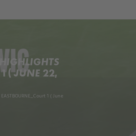
ch
Dcera národa
HIGHLIGHTS
 ( JUNE 22,
 - EASTBOURNE_Court 1 ( June