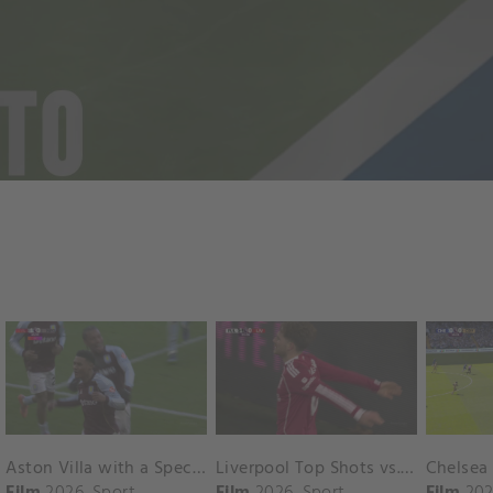
Aston Villa with a Spectacular Goal vs. Nottingham Forest
Liverpool Top Shots vs. Fulham
Film
2026
Sport
Film
2026
Sport
Film
202