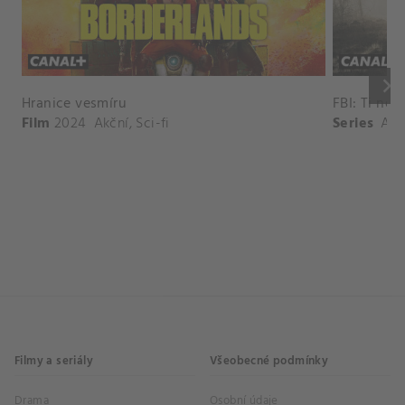
keyboard_arrow_right
Hranice vesmíru
FBI: Ti nej
Film
2024
Akční
,
Sci-fi
Series
Akč
Filmy a seriály
Všeobecné podmínky
Drama
Osobní údaje