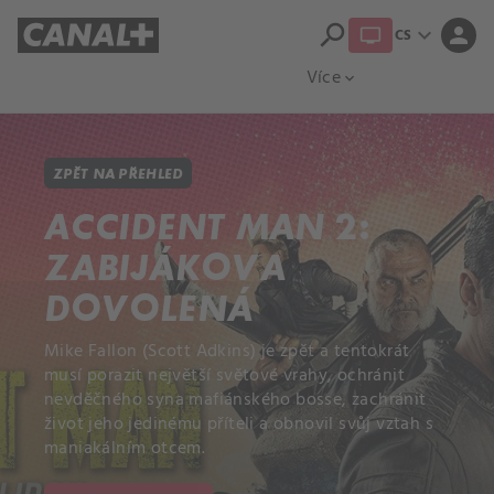
search
expand_more
person
CS
Přehled titulů
Apple TV
Moloch
Více
expand_more
ZPĚT NA PŘEHLED
ACCIDENT MAN 2:
ZABIJÁKOVA
DOVOLENÁ
Mike Fallon (Scott Adkins) je zpět a tentokrát
musí porazit největší světové vrahy, ochránit
nevděčného syna mafiánského bosse, zachránit
život jeho jedinému příteli a obnovil svůj vztah s
maniakálním otcem.