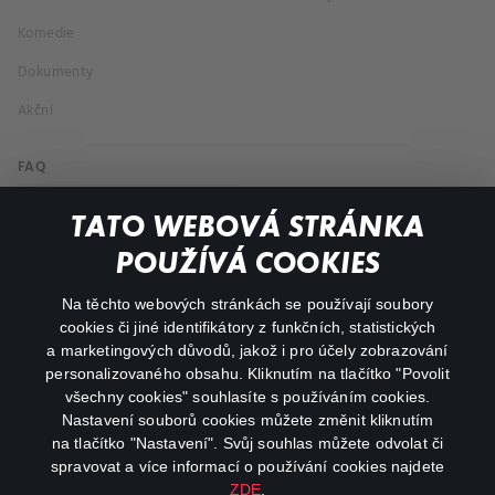
Komedie
Dokumenty
Akční
FAQ
Můj účet
TATO WEBOVÁ STRÁNKA
Důležité odkazy
POUŽÍVÁ COOKIES
Na těchto webových stránkách se používají soubory
facebook
instagram
cookies či jiné identifikátory z funkčních, statistických
a marketingových důvodů, jakož i pro účely zobrazování
personalizovaného obsahu. Kliknutím na tlačítko "Povolit
youtube
všechny cookies" souhlasíte s používáním cookies.
Nastavení souborů cookies můžete změnit kliknutím
na tlačítko "Nastavení". Svůj souhlas můžete odvolat či
spravovat a více informací o používání cookies najdete
ZDE
.