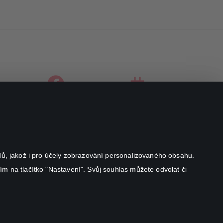
facebook
instagram
youtube
odů, jakož i pro účely zobrazování personalizovaného obsahu.
ím na tlačítko "Nastavení". Svůj souhlas můžete odvolat či
Canal+ Luxembourg S. à r.l. se sídlem Rue Albert Borschette 4,
L-1246 Luxembourg R.C.S.
Luxembourg: B 87.905
Všechna práva vyhrazena