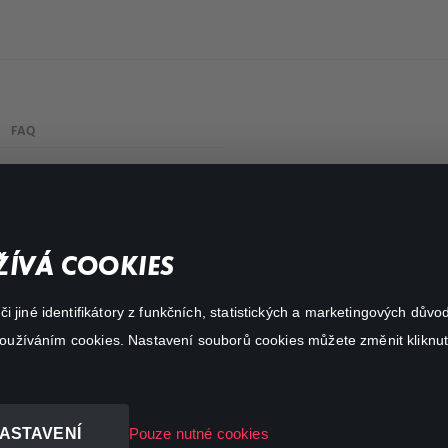
FAQ
Můj účet
Důležité odkazy
ÍVÁ COOKIES
 jiné identifikátory z funkčních, statistických a marketingových dův
 používáním cookies. Nastavení souborů cookies můžete změnit kliknut
ASTAVENÍ
Pouze nutné cookies