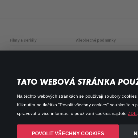
Filmy a seriály
Všeobecné podmínky
Drama
Osobní údaje
Komedie
Dokumenty
TATO WEBOVÁ STRÁNKA POUŽ
Akční
Na těchto webových stránkách se používají soubory cookies či
Kliknutím na tlačítko "Povolit všechny cookies" souhlasíte s
spravovat a více informací o používání cookies najdete
ZDE
.
POVOLIT VŠECHNY COOKIES
N