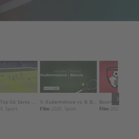
keyboard_arrow_right
Chelsea Top Gk Saves vs. Crystal Palace
V. Kudermetova vs. B. Bencic Match Highlights - CINCINNATI_Champions Court ( August 10, 2025)
5
Sport
Film
2025
Sport
Film
2025
Sport