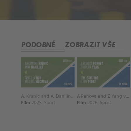
PODOBNÉ
ZOBRAZIT VŠE
A. Krunic and A. Danilina vs. P. Hon and K. Muchova Match Highlights - BEIJING_Capital Group Diamond ( October 02, 2025)
A Panova and Z Yang vs D Schuurs and E Perez Match Highlights - MADRID_Court 8 ( April 24, 2026)
Film
2025
Sport
Film
2026
Sport