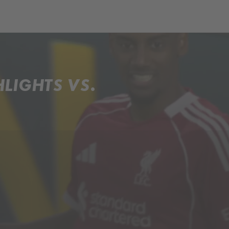
ch
Dcera národa
LIGHTS VS.