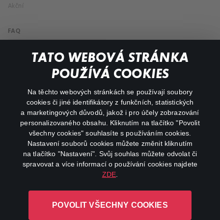
Akční
FAQ
Můj účet
TATO WEBOVÁ STRÁNKA
Důležité odkazy
POUŽÍVÁ COOKIES
Na těchto webových stránkách se používají soubory
facebook
instagram
cookies či jiné identifikátory z funkčních, statistických
a marketingových důvodů, jakož i pro účely zobrazování
personalizovaného obsahu. Kliknutím na tlačítko "Povolit
youtube
všechny cookies" souhlasíte s používáním cookies.
Nastavení souborů cookies můžete změnit kliknutím
na tlačítko "Nastavení". Svůj souhlas můžete odvolat či
spravovat a více informací o používání cookies najdete
ZDE
.
Canal+ Luxembourg S. à r.l. se sídlem Rue Albert Borschette 4,
L-1246 Luxembourg R.C.S.
POVOLIT VŠECHNY COOKIES
Luxembourg: B 87.905