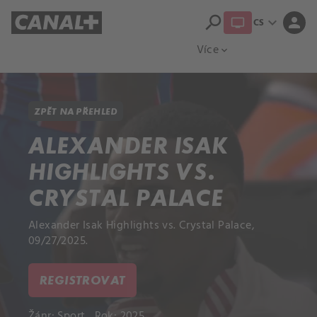
search
expand_more
person
CS
Přehled titulů
Apple TV
Moloch
Více
expand_more
ZPĚT NA PŘEHLED
ALEXANDER ISAK
HIGHLIGHTS VS.
CRYSTAL PALACE
Alexander Isak Highlights vs. Crystal Palace,
09/27/2025.
REGISTROVAT
Žánr:
Sport
Rok: 2025