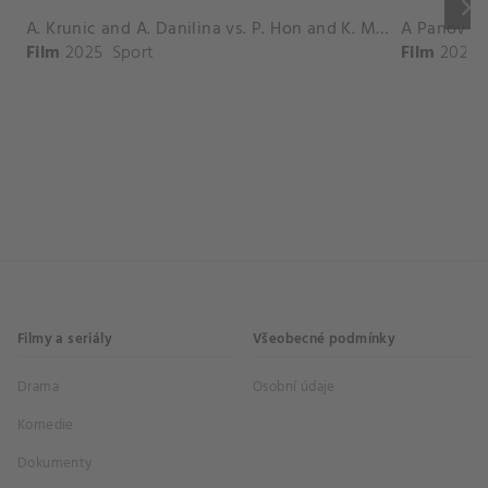
keyboard_arrow_right
A. Krunic and A. Danilina vs. P. Hon and K. Muchova Match Highlights - BEIJING_Capital Group Diamond ( October 02, 2025)
Film
2025
Sport
Film
2026
Filmy a seriály
Všeobecné podmínky
Drama
Osobní údaje
Komedie
Dokumenty