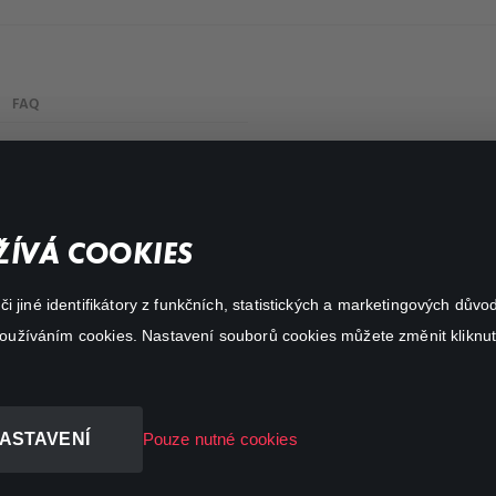
FAQ
Můj účet
Důležité odkazy
ÍVÁ COOKIES
 jiné identifikátory z funkčních, statistických a marketingových dův
 používáním cookies. Nastavení souborů cookies můžete změnit kliknut
ASTAVENÍ
Pouze nutné cookies