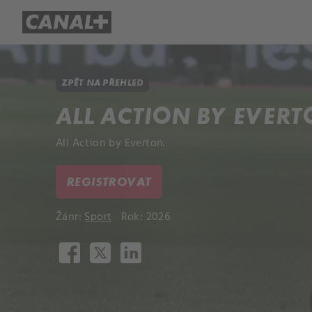
Přehled titulů
Apple TV
Molo
ZPĚT NA PŘEHLED
ALL ACTION BY EVER
All Action by Everton.
REGISTROVAT
Žánr:
Sport
Rok: 2026