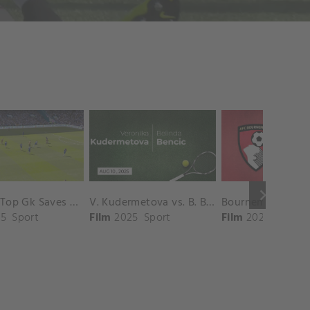
keyboard_arrow_right
Chelsea Top Gk Saves vs. Crystal Palace
V. Kudermetova vs. B. Bencic Match Highlights - CINCINNATI_Champions Court ( August 10, 2025)
5
Sport
Film
2025
Sport
Film
2025
Sport