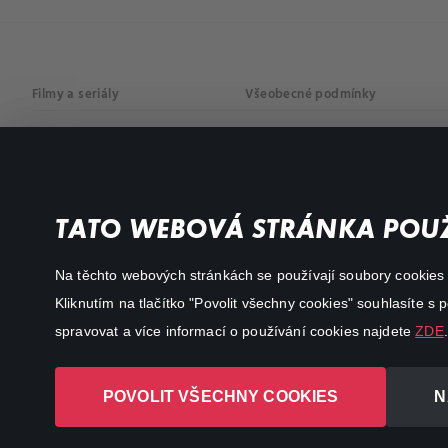
Filmy a seriály
Všeobecné podmínky
Drama
Osobní údaje
Komedie
Dokumenty
TATO WEBOVÁ STRÁNKA POUŽ
Akční
Na těchto webových stránkách se používají soubory cookies či
Kliknutím na tlačítko "Povolit všechny cookies" souhlasíte s
spravovat a více informací o používání cookies najdete
ZDE
.
POVOLIT VŠECHNY COOKIES
N