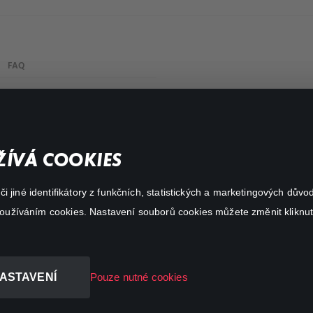
FAQ
Můj účet
Důležité odkazy
ÍVÁ COOKIES
 jiné identifikátory z funkčních, statistických a marketingových dův
 používáním cookies. Nastavení souborů cookies můžete změnit kliknut
ASTAVENÍ
Pouze nutné cookies