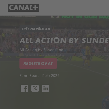
Přehled titulů
Apple TV
Molo
ZPĚT NA PŘEHLED
ALL ACTION BY SUND
All Action by Sunderland.
REGISTROVAT
Žánr:
Sport
Rok: 2026