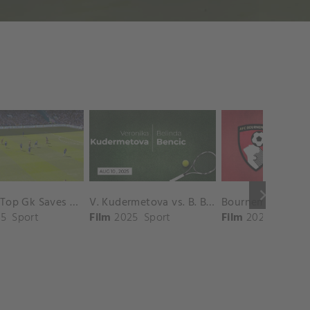
keyboard_arrow_right
Chelsea Top Gk Saves vs. Crystal Palace
V. Kudermetova vs. B. Bencic Match Highlights - CINCINNATI_Champions Court ( August 10, 2025)
5
Sport
Film
2025
Sport
Film
2025
Sport