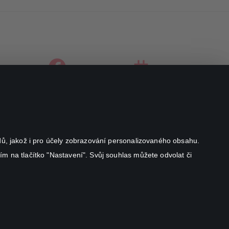
facebook
instagram
youtube
odů, jakož i pro účely zobrazování personalizovaného obsahu.
ím na tlačítko "Nastavení". Svůj souhlas můžete odvolat či
Canal+ Luxembourg S. à r.l. se sídlem Rue Albert Borschette 4,
L-1246 Luxembourg R.C.S.
Luxembourg: B 87.905
Všechna práva vyhrazena
©
2026