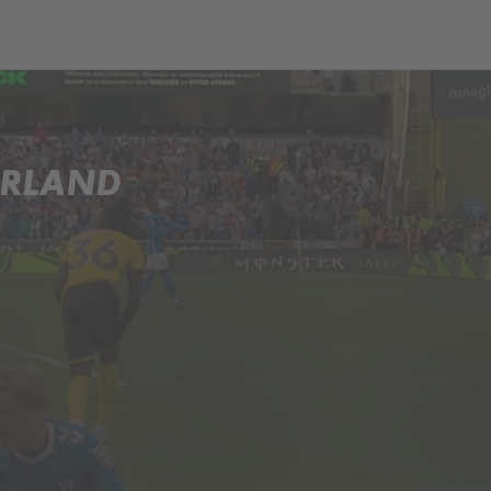
ch
Dcera národa
ERLAND