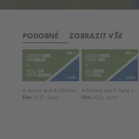
PODOBNÉ
ZOBRAZIT VŠE
A. Krunic and A. Danilina vs. P. Hon and K. Muchova Match Highlights - BEIJING_Capital Group Diamond ( October 02, 2025)
A Panova and Z Yang vs D Schuurs and E Perez Match Highlights - MADRID_Court 8 ( April 24, 2026)
Film
2025
Sport
Film
2026
Sport