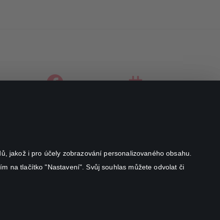
facebook
instagram
youtube
odů, jakož i pro účely zobrazování personalizovaného obsahu.
ím na tlačítko "Nastavení". Svůj souhlas můžete odvolat či
Canal+ Luxembourg S. à r.l. se sídlem Rue Albert Borschette 4,
L-1246 Luxembourg R.C.S.
Luxembourg: B 87.905
Všechna práva vyhrazena