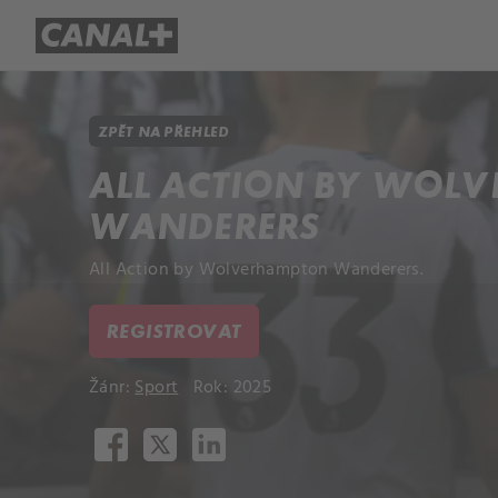
Přehled titulů
Apple TV
Molo
ZPĚT NA PŘEHLED
ALL ACTION BY WOL
WANDERERS
All Action by Wolverhampton Wanderers.
REGISTROVAT
Žánr:
Sport
Rok: 2025