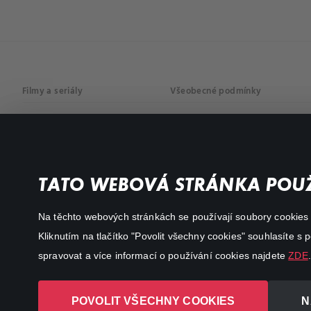
Filmy a seriály
Všeobecné podmínky
Drama
Osobní údaje
Komedie
Dokumenty
TATO WEBOVÁ STRÁNKA POUŽ
Akční
Na těchto webových stránkách se používají soubory cookies či
Kliknutím na tlačítko "Povolit všechny cookies" souhlasíte s
spravovat a více informací o používání cookies najdete
ZDE
.
POVOLIT VŠECHNY COOKIES
N