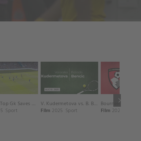
keyboard_arrow_right
Chelsea Top Gk Saves vs. Crystal Palace
V. Kudermetova vs. B. Bencic Match Highlights - CINCINNATI_Champions Court ( August 10, 2025)
5
Sport
Film
2025
Sport
Film
2025
Sport