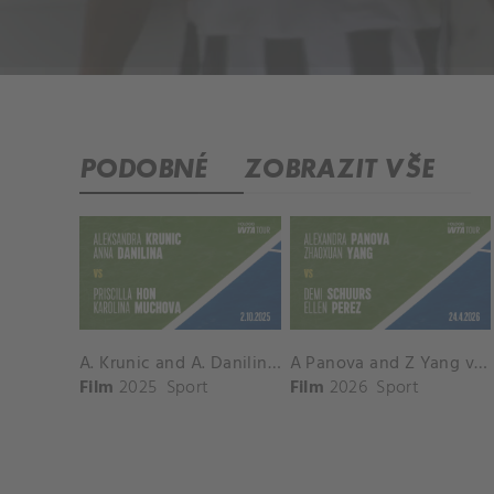
PODOBNÉ
ZOBRAZIT VŠE
A. Krunic and A. Danilina vs. P. Hon and K. Muchova Match Highlights - BEIJING_Capital Group Diamond ( October 02, 2025)
A Panova and Z Yang vs D Schuurs and E Perez Match Highlights - MADRID_Court 8 ( April 24, 2026)
Film
2025
Sport
Film
2026
Sport