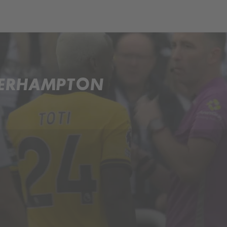
ch
Dcera národa
VERHAMPTON