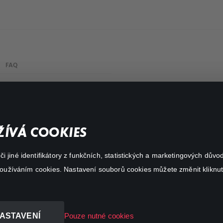
FAQ
Můj účet
Důležité odkazy
ÍVÁ COOKIES
 jiné identifikátory z funkčních, statistických a marketingových dův
 používáním cookies. Nastavení souborů cookies můžete změnit kliknut
ASTAVENÍ
Pouze nutné cookies