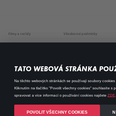
Filmy a seriály
Všeobecné podmínky
Drama
Osobní údaje
Komedie
Dokumenty
TATO WEBOVÁ STRÁNKA POUŽ
Akční
Na těchto webových stránkách se používají soubory cookies či
Kliknutím na tlačítko "Povolit všechny cookies" souhlasíte s
spravovat a více informací o používání cookies najdete
ZDE
.
POVOLIT VŠECHNY COOKIES
N