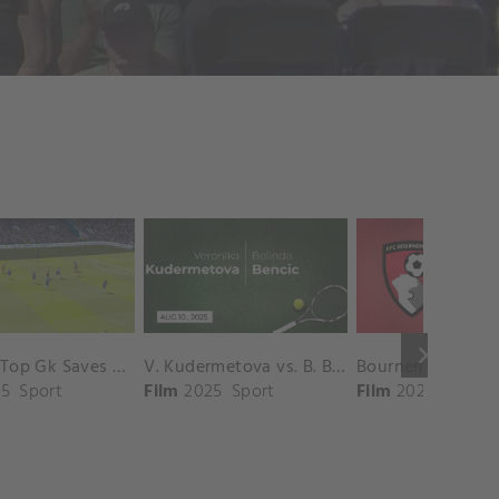
keyboard_arrow_right
Chelsea Top Gk Saves vs. Crystal Palace
V. Kudermetova vs. B. Bencic Match Highlights - CINCINNATI_Champions Court ( August 10, 2025)
5
Sport
Film
2025
Sport
Film
2025
Sport