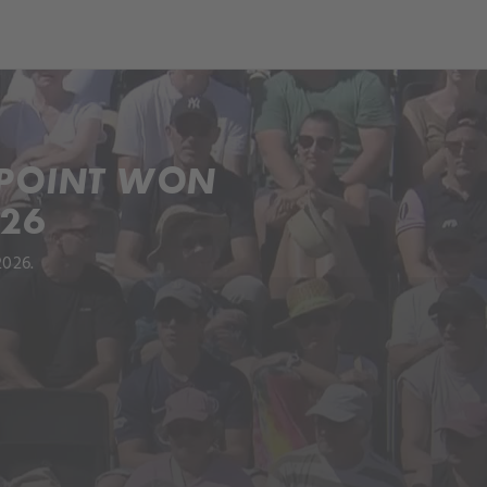
ch
Dcera národa
 POINT WON
026
2026.