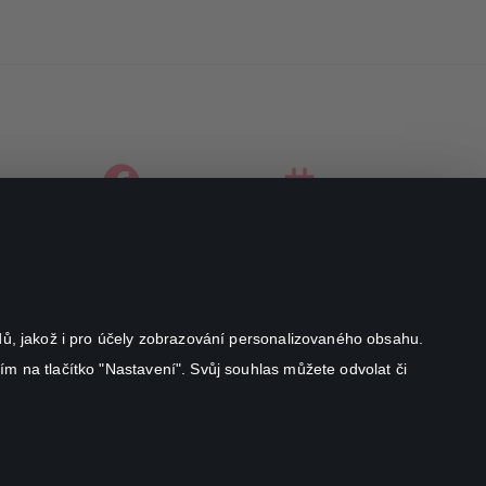
facebook
instagram
youtube
odů, jakož i pro účely zobrazování personalizovaného obsahu.
ím na tlačítko "Nastavení". Svůj souhlas můžete odvolat či
Canal+ Luxembourg S. à r.l. se sídlem Rue Albert Borschette 4,
L-1246 Luxembourg R.C.S.
Luxembourg: B 87.905
Všechna práva vyhrazena