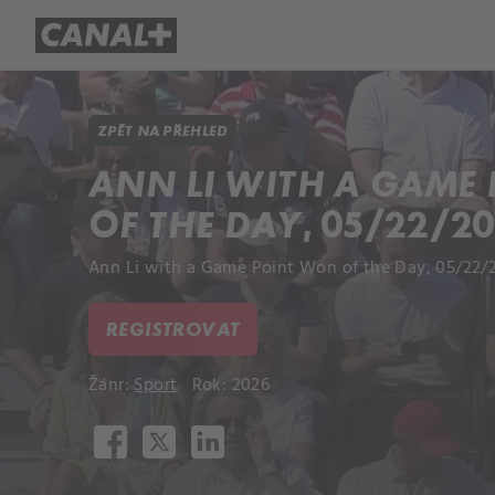
Přehled titulů
Apple TV
Molo
ZPĚT NA PŘEHLED
ANN LI WITH A GAME
OF THE DAY, 05/22/2
Ann Li with a Game Point Won of the Day, 05/22/
REGISTROVAT
Žánr:
Sport
Rok: 2026