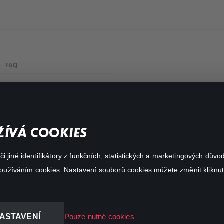
FAQ
Můj účet
Důležité odkazy
ÍVÁ COOKIES
 jiné identifikátory z funkčních, statistických a marketingových dův
 používáním cookies. Nastavení souborů cookies můžete změnit kliknut
ASTAVENÍ
Pouze nutné cookies