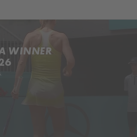
ch
Dcera národa
A WINNER
26
.