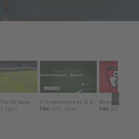
keyboard_arrow_right
Chelsea Top Gk Saves vs. Crystal Palace
V. Kudermetova vs. B. Bencic Match Highlights - CINCINNATI_Champions Court ( August 10, 2025)
5
Sport
Film
2025
Sport
Film
2025
Sport