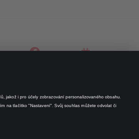
facebook
instagram
youtube
odů, jakož i pro účely zobrazování personalizovaného obsahu.
ím na tlačítko "Nastavení". Svůj souhlas můžete odvolat či
Canal+ Luxembourg S. à r.l. se sídlem Rue Albert Borschette 4,
L-1246 Luxembourg R.C.S.
Luxembourg: B 87.905
Všechna práva vyhrazena