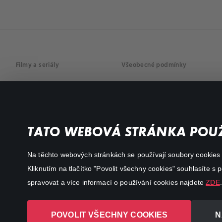
Filmy a seriály
Všeobecné podmínky
Drama
Osobní údaje
Komedie
Dokumenty
TATO WEBOVÁ STRÁNKA POUŽ
Akční
Na těchto webových stránkách se používají soubory cookies či
Kliknutím na tlačítko "Povolit všechny cookies" souhlasíte s
spravovat a více informací o používání cookies najdete
ZDE
.
POVOLIT VŠECHNY COOKIES
N