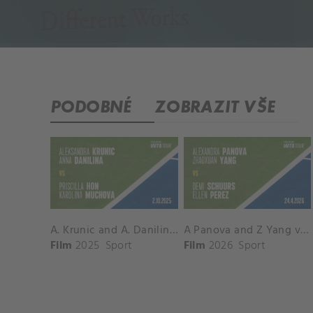
PODOBNÉ
ZOBRAZIT VŠE
A. Krunic and A. Danilina vs. P. Hon and K. Muchova Match Highlights - BEIJING_Capital Group Diamond ( October 02, 2025)
A Panova and Z Yang vs D Schuurs and E Perez Match Highlights - MADRID_Court 8 ( April 24, 2026)
Film
2025
Sport
Film
2026
Sport