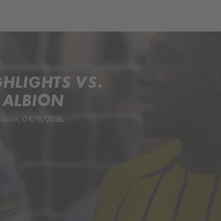
ch
Dcera národa
HLIGHTS VS.
 ALBION
lbion, 04/18/2026.