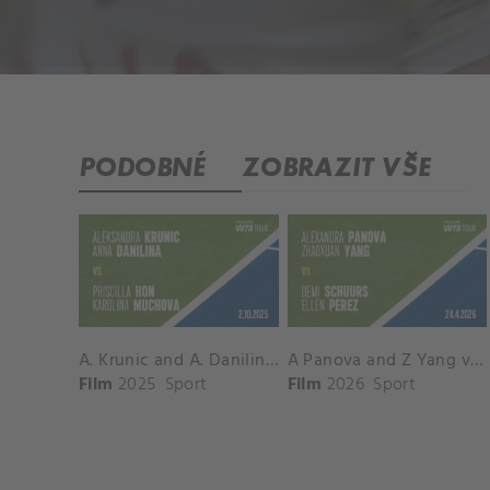
PODOBNÉ
ZOBRAZIT VŠE
A. Krunic and A. Danilina vs. P. Hon and K. Muchova Match Highlights - BEIJING_Capital Group Diamond ( October 02, 2025)
A Panova and Z Yang vs D Schuurs and E Perez Match Highlights - MADRID_Court 8 ( April 24, 2026)
Film
2025
Sport
Film
2026
Sport