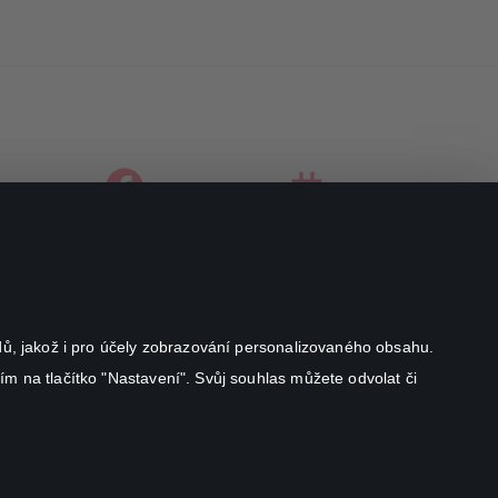
facebook
instagram
youtube
odů, jakož i pro účely zobrazování personalizovaného obsahu.
ím na tlačítko "Nastavení". Svůj souhlas můžete odvolat či
Canal+ Luxembourg S. à r.l. se sídlem Rue Albert Borschette 4,
L-1246 Luxembourg R.C.S.
Luxembourg: B 87.905
Všechna práva vyhrazena