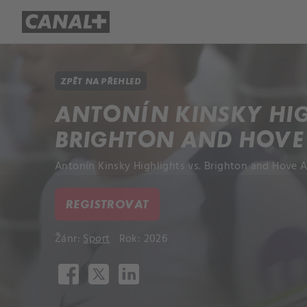
Přehled titulů
Apple TV
Molo
ZPĚT NA PŘEHLED
ANTONÍN KINSKY HIG
BRIGHTON AND HOVE
Antonín Kinsky Highlights vs. Brighton and Hove A
REGISTROVAT
Žánr:
Sport
Rok: 2026