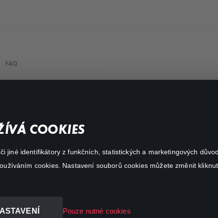
FAQ
Můj účet
Důležité odkazy
ÍVÁ COOKIES
 jiné identifikátory z funkčních, statistických a marketingových dův
 používáním cookies. Nastavení souborů cookies můžete změnit kliknut
ASTAVENÍ
Pouze nutné cookies