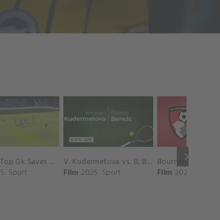
keyboard_arrow_right
Chelsea Top Gk Saves vs. Crystal Palace
V. Kudermetova vs. B. Bencic Match Highlights - CINCINNATI_Champions Court ( August 10, 2025)
5
Sport
Film
2025
Sport
Film
2025
Sport