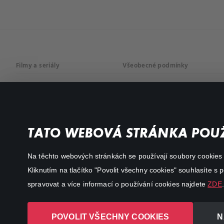
Filmy a seriály
Všeobecné podmínky
Drama
Osobní údaje
Komedie
Dokumenty
TATO WEBOVÁ STRÁNKA POUŽ
Akční
Na těchto webových stránkách se používají soubory cookies či
Kliknutím na tlačítko "Povolit všechny cookies" souhlasíte s
spravovat a více informací o používání cookies najdete
ZDE
.
POVOLIT VŠECHNY COOKIES
N