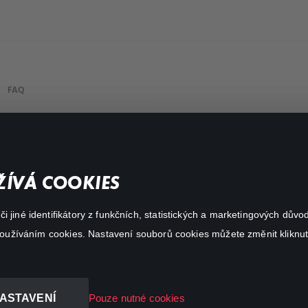
FAQ
Můj účet
Důležité odkazy
ÍVÁ COOKIES
 jiné identifikátory z funkčních, statistických a marketingových dův
 používáním cookies. Nastavení souborů cookies můžete změnit kliknut
ASTAVENÍ
Pouze nutné cookies