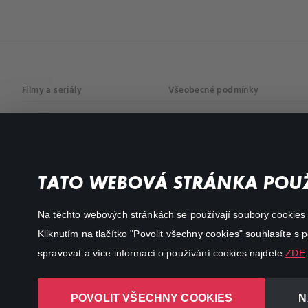
Filmy a seriály
Všeobecné podmínky
Drama
Osobní údaje
Komedie
Dokumenty
TATO WEBOVÁ STRÁNKA POUŽ
Akční
Na těchto webových stránkách se používají soubory cookies či
Kliknutím na tlačítko "Povolit všechny cookies" souhlasíte s
spravovat a více informací o používání cookies najdete
ZDE
.
POVOLIT VŠECHNY COOKIES
N