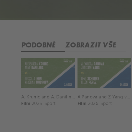
PODOBNÉ
ZOBRAZIT VŠE
A. Krunic and A. Danilina vs. P. Hon and K. Muchova Match Highlights - BEIJING_Capital Group Diamond ( October 02, 2025)
A Panova and Z Yang vs D Schuurs and E Perez Match Highlights - MADRID_Court 8 ( April 24, 2026)
Film
2025
Sport
Film
2026
Sport