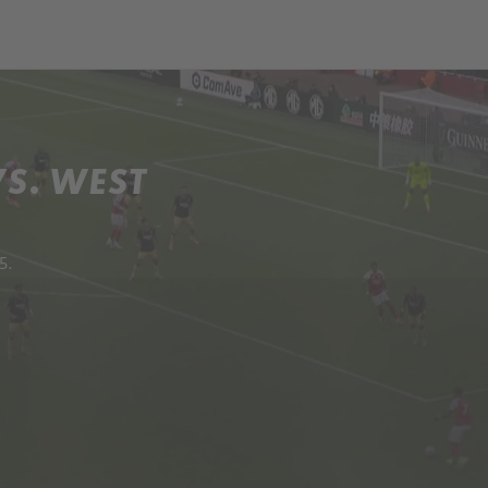
ch
Dcera národa
S. WEST
5.