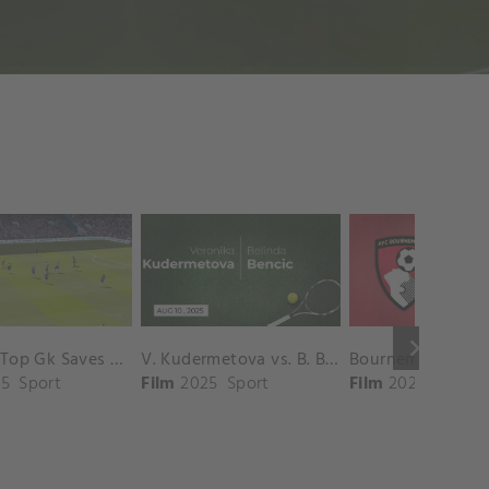
keyboard_arrow_right
Chelsea Top Gk Saves vs. Crystal Palace
V. Kudermetova vs. B. Bencic Match Highlights - CINCINNATI_Champions Court ( August 10, 2025)
5
Sport
Film
2025
Sport
Film
2025
Sport