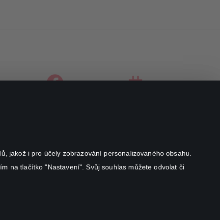
facebook
instagram
youtube
odů, jakož i pro účely zobrazování personalizovaného obsahu.
ím na tlačítko "Nastavení". Svůj souhlas můžete odvolat či
Canal+ Luxembourg S. à r.l. se sídlem Rue Albert Borschette 4,
L-1246 Luxembourg R.C.S.
Luxembourg: B 87.905
Všechna práva vyhrazena