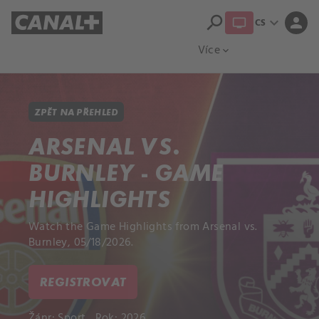
search
expand_more
person
CS
Přehled titulů
Apple TV
Moloch
Více
expand_more
ZPĚT NA PŘEHLED
ARSENAL VS.
BURNLEY - GAME
HIGHLIGHTS
Watch the Game Highlights from Arsenal vs.
Burnley, 05/18/2026.
REGISTROVAT
Žánr:
Sport
Rok: 2026