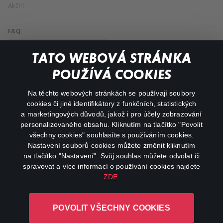
Akční
FAQ
Můj účet
TATO WEBOVÁ STRÁNKA
Důležité odkazy
POUŽÍVÁ COOKIES
Na těchto webových stránkách se používají soubory
facebook
instagram
cookies či jiné identifikátory z funkčních, statistických
a marketingových důvodů, jakož i pro účely zobrazování
personalizovaného obsahu. Kliknutím na tlačítko "Povolit
youtube
všechny cookies" souhlasíte s používáním cookies.
Nastavení souborů cookies můžete změnit kliknutím
na tlačítko "Nastavení". Svůj souhlas můžete odvolat či
spravovat a více informací o používání cookies najdete
ZDE
.
Canal+ Luxembourg S. à r.l. se sídlem Rue Albert Borschette 4,
L-1246 Luxembourg R.C.S.
POVOLIT VŠECHNY COOKIES
Luxembourg: B 87.905