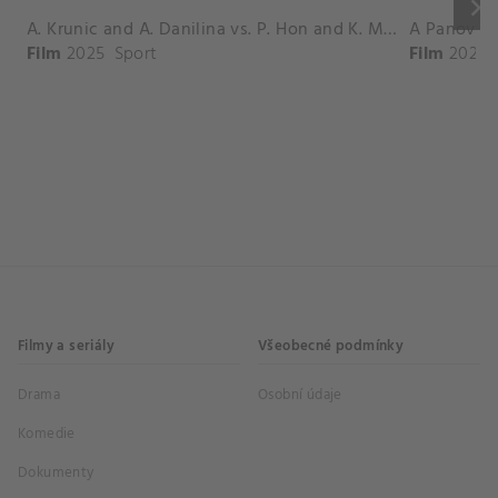
keyboard_arrow_right
A. Krunic and A. Danilina vs. P. Hon and K. Muchova Match Highlights - BEIJING_Capital Group Diamond ( October 02, 2025)
Film
2025
Sport
Film
2026
Filmy a seriály
Všeobecné podmínky
Drama
Osobní údaje
Komedie
Dokumenty