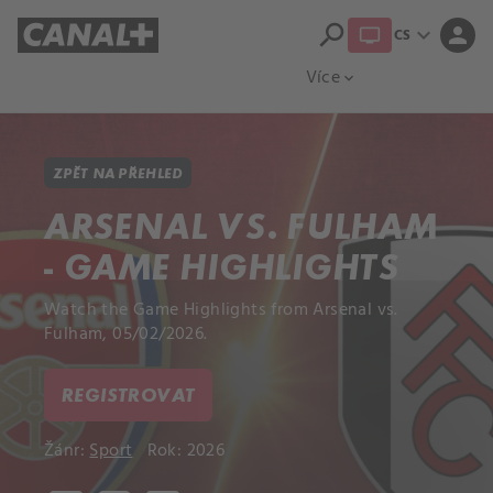
search
expand_more
person
CS
Přehled titulů
Apple TV
Moloch
Více
expand_more
ZPĚT NA PŘEHLED
ARSENAL VS. FULHAM
- GAME HIGHLIGHTS
Watch the Game Highlights from Arsenal vs.
Fulham, 05/02/2026.
REGISTROVAT
Žánr:
Sport
Rok: 2026