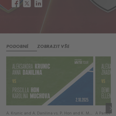
PODOBNÉ
ZOBRAZIT VŠE
keyboard_arrow_right
A. Krunic and A. Danilina vs. P. Hon and K. Muchova Match Highlights - BEIJING_Capital Group Diamond ( October 02, 2025)