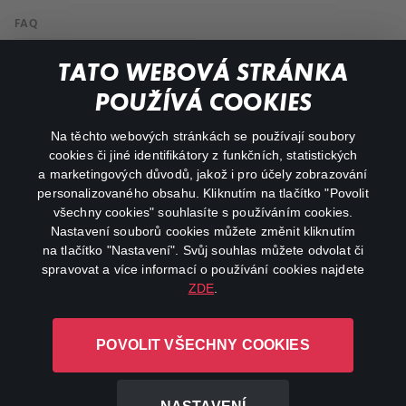
FAQ
Můj účet
TATO WEBOVÁ STRÁNKA
Důležité odkazy
POUŽÍVÁ COOKIES
Na těchto webových stránkách se používají soubory
facebook
instagram
cookies či jiné identifikátory z funkčních, statistických
a marketingových důvodů, jakož i pro účely zobrazování
personalizovaného obsahu. Kliknutím na tlačítko "Povolit
youtube
všechny cookies" souhlasíte s používáním cookies.
Nastavení souborů cookies můžete změnit kliknutím
na tlačítko "Nastavení". Svůj souhlas můžete odvolat či
spravovat a více informací o používání cookies najdete
ZDE
.
Canal+ Luxembourg S. à r.l. se sídlem Rue Albert Borschette 4,
L-1246 Luxembourg R.C.S.
POVOLIT VŠECHNY COOKIES
Luxembourg: B 87.905
Všechna práva vyhrazena