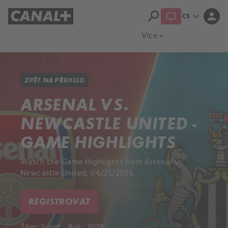
search
expand_more
person
CS
Přehled titulů
Apple TV
Moloch
Více
expand_more
ZPĚT NA PŘEHLED
ARSENAL VS.
NEWCASTLE UNITED -
GAME HIGHLIGHTS
Watch the Game Highlights from Arsenal vs.
Newcastle United, 04/25/2026.
REGISTROVAT
Žánr:
Sport
Rok: 2026