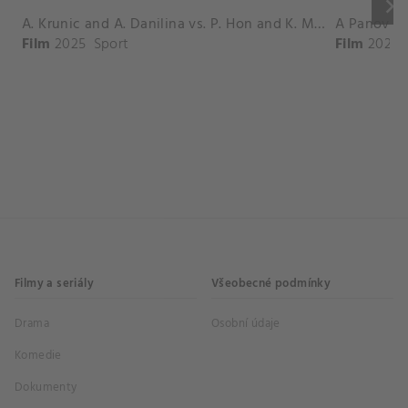
keyboard_arrow_right
A. Krunic and A. Danilina vs. P. Hon and K. Muchova Match Highlights - BEIJING_Capital Group Diamond ( October 02, 2025)
Film
2025
Sport
Film
2026
Filmy a seriály
Všeobecné podmínky
Drama
Osobní údaje
Komedie
Dokumenty