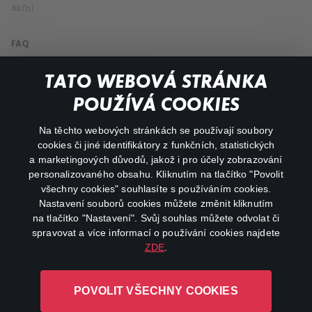
Akční
FAQ
Můj účet
TATO WEBOVÁ STRÁNKA
Důležité odkazy
POUŽÍVÁ COOKIES
Na těchto webových stránkách se používají soubory
facebook
instagram
cookies či jiné identifikátory z funkčních, statistických
a marketingových důvodů, jakož i pro účely zobrazování
personalizovaného obsahu. Kliknutím na tlačítko "Povolit
youtube
všechny cookies" souhlasíte s používáním cookies.
Nastavení souborů cookies můžete změnit kliknutím
na tlačítko "Nastavení". Svůj souhlas můžete odvolat či
spravovat a více informací o používání cookies najdete
ZDE
.
Canal+ Luxembourg S. à r.l. se sídlem Rue Albert Borschette 4,
L-1246 Luxembourg R.C.S.
POVOLIT VŠECHNY COOKIES
Luxembourg: B 87.905