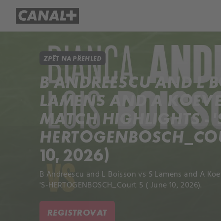
Přehled titulů
Apple TV
Molo
ZPĚT NA PŘEHLED
B ANDREESCU AND L B
LAMENS AND A KOEV
MATCH HIGHLIGHTS - '
HERTOGENBOSCH_COUR
10, 2026)
B Andreescu and L Boisson vs S Lamens and A Koe
'S-HERTOGENBOSCH_Court 5 ( June 10, 2026).
REGISTROVAT