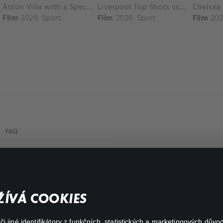
Aston Villa with a Spectacular Goal vs. Nottingham Forest
Liverpool Top Shots vs. Fulham
Film
2026
Sport
Film
2026
Sport
Film
202
FAQ
Můj účet
Důležité odkazy
ÍVÁ COOKIES
 jiné identifikátory z funkčních, statistických a marketingových dův