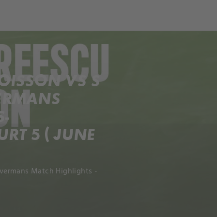
ch
Dcera národa
OISSON VS S
ERMANS
S-
T 5 ( JUNE
vermans Match Highlights -