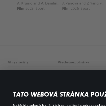
A. Krunic and A. Danilina vs. P. Hon and K. Muchova Match Highlights - BEIJING_Capital Group Diamond ( October 02, 2025)
A Panova and Z Yang vs D Schuurs and E Perez Match Highlights - MADRID_Court 8 ( April 24, 2026)
Film
2025
Sport
Film
2026
Sport
Filmy a seriály
Všeobecné podmínky
Drama
Osobní údaje
Komedie
Dokumenty
TATO WEBOVÁ STRÁNKA POUŽ
Akční
Na těchto webových stránkách se používají soubory cookies či