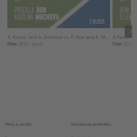
keyboard_arrow_right
A. Krunic and A. Danilina vs. P. Hon and K. Muchova Match Highlights - BEIJING_Capital Group Diamond ( October 02, 2025)
Film
2025
Sport
Film
2026
Filmy a seriály
Všeobecné podmínky