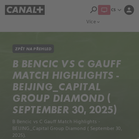
search
expand_more
person
CS
Přehled titulů
Apple TV
Moloch
Více
expand_more
ZPĚT NA PŘEHLED
B BENCIC VS C GAUFF
MATCH HIGHLIGHTS -
BEIJING_CAPITAL
GROUP DIAMOND (
SEPTEMBER 30, 2025)
B Bencic vs C Gauff Match Highlights -
BEIJING_Capital Group Diamond ( September 30,
2025).