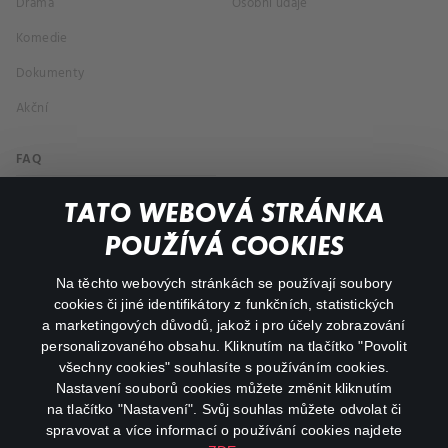
Drama
Osobní údaje
Komedie
Dokumenty
Akční
FAQ
Můj účet
TATO WEBOVÁ STRÁNKA
Důležité odkazy
POUŽÍVÁ COOKIES
Na těchto webových stránkách se používají soubory
facebook
instagram
cookies či jiné identifikátory z funkčních, statistických
a marketingových důvodů, jakož i pro účely zobrazování
personalizovaného obsahu. Kliknutím na tlačítko "Povolit
youtube
všechny cookies" souhlasíte s používáním cookies.
Nastavení souborů cookies můžete změnit kliknutím
na tlačítko "Nastavení". Svůj souhlas můžete odvolat či
spravovat a více informací o používání cookies najdete