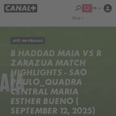
search
expand_more
person
CS
Přehled titulů
Apple TV
Moloch
Více
expand_more
ZPĚT NA PŘEHLED
B HADDAD MAIA VS R
ZARAZUA MATCH
HIGHLIGHTS - SAO
PAULO_QUADRA
CENTRAL MARIA
ESTHER BUENO (
SEPTEMBER 12, 2025)