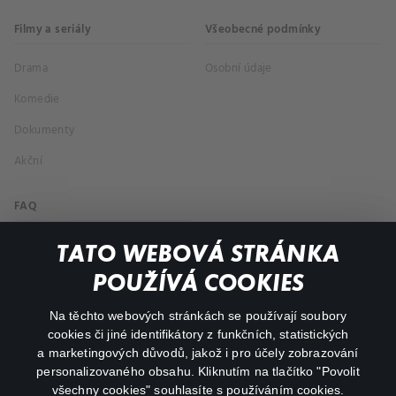
Filmy a seriály
Všeobecné podmínky
Drama
Osobní údaje
Komedie
Dokumenty
Akční
FAQ
Můj účet
TATO WEBOVÁ STRÁNKA
Důležité odkazy
POUŽÍVÁ COOKIES
Na těchto webových stránkách se používají soubory
facebook
instagram
cookies či jiné identifikátory z funkčních, statistických
a marketingových důvodů, jakož i pro účely zobrazování
personalizovaného obsahu. Kliknutím na tlačítko "Povolit
youtube
všechny cookies" souhlasíte s používáním cookies.