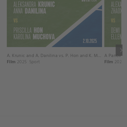
keyboard_arrow_right
A. Krunic and A. Danilina vs. P. Hon and K. Muchova Match Highlights - BEIJING_Capital Group Diamond ( October 02, 2025)
Film
2025
Sport
Film
2026