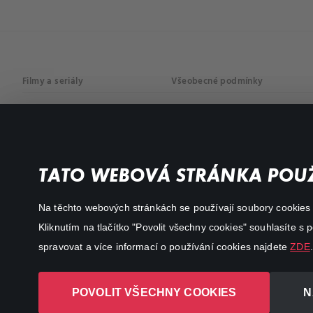
Filmy a seriály
Všeobecné podmínky
Drama
Osobní údaje
Komedie
Dokumenty
TATO WEBOVÁ STRÁNKA POUŽ
Akční
Na těchto webových stránkách se používají soubory cookies či
Kliknutím na tlačítko "Povolit všechny cookies" souhlasíte s
spravovat a více informací o používání cookies najdete
ZDE
.
POVOLIT VŠECHNY COOKIES
N