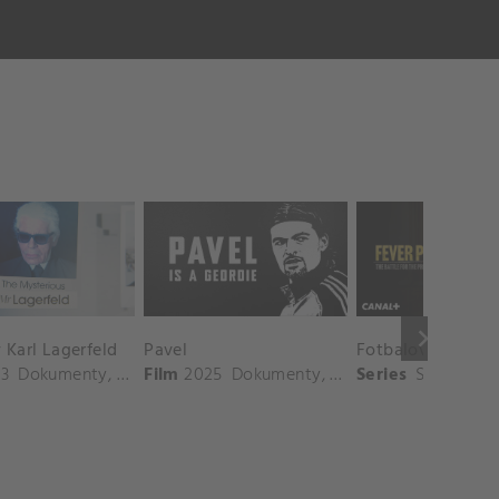
keyboard_arrow_right
Karl Lagerfeld
Pavel
3
Dokumenty
,
Biografie
Film
2025
Dokumenty
,
Sport
Series
Sport
,
Dok