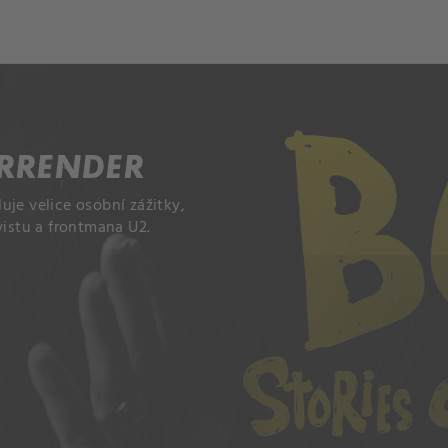
ch
Dcera národa
URRENDER
uje velice osobní zážitky,
vistu a frontmana U2.