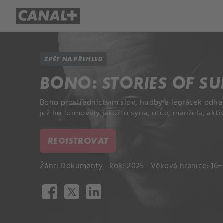
Přehled titulů
Apple TV
Molo
ZPĚT NA PŘEHLED
BONO: STORIES OF S
Bono prostřednictvím slov, hudby a legrácek odhal
jež ho formovaly jakožto syna, otce, manžela, akti
REGISTROVAT
Žánr:
Dokumenty
Rok: 2025
Věková hranice: 16+