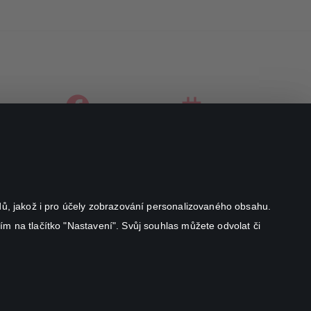
facebook
instagram
youtube
odů, jakož i pro účely zobrazování personalizovaného obsahu.
ím na tlačítko "Nastavení". Svůj souhlas můžete odvolat či
Canal+ Luxembourg S. à r.l. se sídlem Rue Albert Borschette 4,
L-1246 Luxembourg R.C.S.
Luxembourg: B 87.905
Všechna práva vyhrazena
©
2026