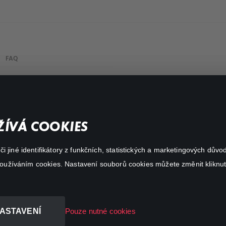
FAQ
Můj účet
Důležité odkazy
ÍVÁ COOKIES
 jiné identifikátory z funkčních, statistických a marketingových dův
 používáním cookies. Nastavení souborů cookies můžete změnit kliknut
ASTAVENÍ
Pouze nutné cookies