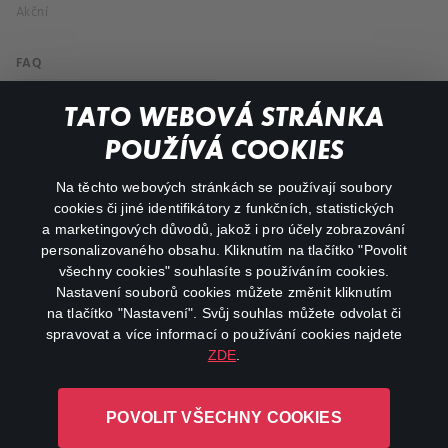
Akční
FAQ
Můj účet
TATO WEBOVÁ STRÁNKA
Důležité odkazy
POUŽÍVÁ COOKIES
Na těchto webových stránkách se používají soubory
facebook
instagram
cookies či jiné identifikátory z funkčních, statistických
a marketingových důvodů, jakož i pro účely zobrazování
personalizovaného obsahu. Kliknutím na tlačítko "Povolit
youtube
všechny cookies" souhlasíte s používáním cookies.
Nastavení souborů cookies můžete změnit kliknutím
na tlačítko "Nastavení". Svůj souhlas můžete odvolat či
spravovat a více informací o používání cookies najdete
ZDE
.
Canal+ Luxembourg S. à r.l. se sídlem Rue Albert Borschette 4,
L-1246 Luxembourg R.C.S.
POVOLIT VŠECHNY COOKIES
Luxembourg: B 87.905