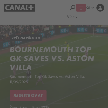
search
expand_more
person
CS
Přehled titulů
Apple TV
Moloch
Více
expand_more
ZPĚT NA PŘEHLED
BOURNEMOUTH TOP
GK SAVES VS. ASTON
VILLA
Bournemouth Top Gk Saves vs. Aston Villa,
11/09/2025.
REGISTROVAT
Žánr:
Sport
Rok: 2025