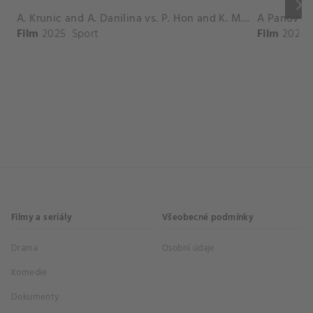
keyboard_arrow_right
A. Krunic and A. Danilina vs. P. Hon and K. Muchova Match Highlights - BEIJING_Capital Group Diamond ( October 02, 2025)
Film
2025
Sport
Film
2026
Filmy a seriály
Všeobecné podmínky
Drama
Osobní údaje
Komedie
Dokumenty