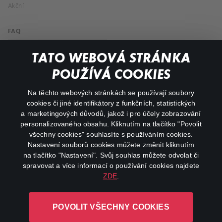
Akční
FAQ
Můj účet
TATO WEBOVÁ STRÁNKA
Důležité odkazy
POUŽÍVÁ COOKIES
Na těchto webových stránkách se používají soubory
facebook
instagram
cookies či jiné identifikátory z funkčních, statistických
a marketingových důvodů, jakož i pro účely zobrazování
personalizovaného obsahu. Kliknutím na tlačítko "Povolit
youtube
všechny cookies" souhlasíte s používáním cookies.
Nastavení souborů cookies můžete změnit kliknutím
na tlačítko "Nastavení". Svůj souhlas můžete odvolat či
spravovat a více informací o používání cookies najdete
ZDE
.
Canal+ Luxembourg S. à r.l. se sídlem Rue Albert Borschette 4,
L-1246 Luxembourg R.C.S.
POVOLIT VŠECHNY COOKIES
Luxembourg: B 87.905