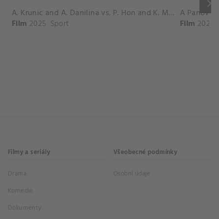
keyboard_arrow_right
A. Krunic and A. Danilina vs. P. Hon and K. Muchova Match Highlights - BEIJING_Capital Group Diamond ( October 02, 2025)
Film
2025
Sport
Film
2026
Filmy a seriály
Všeobecné podmínky
Drama
Osobní údaje
Komedie
Dokumenty