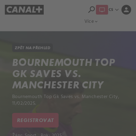
search
expand_more
person
CS
Přehled titulů
Apple TV
Moloch
Více
expand_more
ZPĚT NA PŘEHLED
BOURNEMOUTH TOP
GK SAVES VS.
MANCHESTER CITY
Bournemouth Top Gk Saves vs. Manchester City,
11/02/2025.
REGISTROVAT
Žánr:
Sport
Rok: 2025