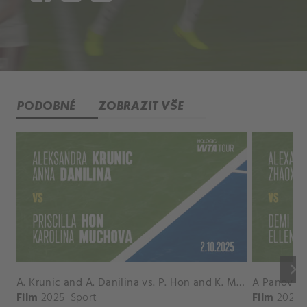
PODOBNÉ
ZOBRAZIT VŠE
keyboard_arrow_right
A. Krunic and A. Danilina vs. P. Hon and K. Muchova Match Highlights - BEIJING_Capital Group Diamond ( October 02, 2025)
Film
2025
Sport
Film
2026