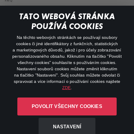
FAQ
Můj účet
TATO WEBOVÁ STRÁNKA
Důležité odkazy
POUŽÍVÁ COOKIES
Na těchto webových stránkách se používají soubory
facebook
instagram
cookies či jiné identifikátory z funkčních, statistických
a marketingových důvodů, jakož i pro účely zobrazování
personalizovaného obsahu. Kliknutím na tlačítko "Povolit
youtube
všechny cookies" souhlasíte s používáním cookies.
Nastavení souborů cookies můžete změnit kliknutím
na tlačítko "Nastavení". Svůj souhlas můžete odvolat či
spravovat a více informací o používání cookies najdete
ZDE
.
Canal+ Luxembourg S. à r.l. se sídlem Rue Albert Borschette 4,
L-1246 Luxembourg R.C.S.
POVOLIT VŠECHNY COOKIES
Luxembourg: B 87.905
Všechna práva vyhrazena
NASTAVENÍ
©
2026