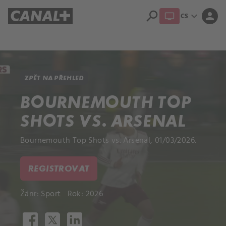
search
expand_more
person
CS
Přehled titulů
Apple TV
Moloch
Dcera národa
ZPĚT NA PŘEHLED
BOURNEMOUTH TOP
SHOTS VS. ARSENAL
Bournemouth Top Shots vs. Arsenal, 01/03/2026.
REGISTROVAT
Žánr:
Sport
Rok: 2026