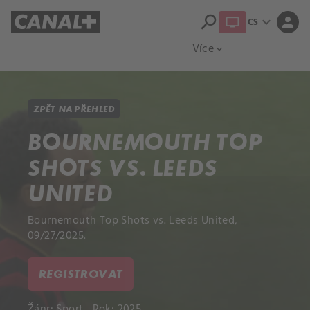
search
expand_more
person
CS
Přehled titulů
Apple TV
Moloch
Více
expand_more
ZPĚT NA PŘEHLED
BOURNEMOUTH TOP
SHOTS VS. LEEDS
UNITED
Bournemouth Top Shots vs. Leeds United,
09/27/2025.
REGISTROVAT
Žánr:
Sport
Rok: 2025