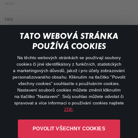
Akční
FAQ
Můj účet
TATO WEBOVÁ STRÁNKA
Důležité odkazy
POUŽÍVÁ COOKIES
Na těchto webových stránkách se používají soubory
facebook
instagram
cookies či jiné identifikátory z funkčních, statistických
a marketingových důvodů, jakož i pro účely zobrazování
personalizovaného obsahu. Kliknutím na tlačítko "Povolit
youtube
všechny cookies" souhlasíte s používáním cookies.
Nastavení souborů cookies můžete změnit kliknutím
na tlačítko "Nastavení". Svůj souhlas můžete odvolat či
spravovat a více informací o používání cookies najdete
ZDE
.
Canal+ Luxembourg S. à r.l. se sídlem Rue Albert Borschette 4,
L-1246 Luxembourg R.C.S.
POVOLIT VŠECHNY COOKIES
Luxembourg: B 87.905