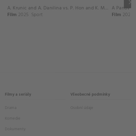
keyboard_arrow_right
A. Krunic and A. Danilina vs. P. Hon and K. Muchova Match Highlights - BEIJING_Capital Group Diamond ( October 02, 2025)
Film
2025
Sport
Film
2026
Filmy a seriály
Všeobecné podmínky
Drama
Osobní údaje
Komedie
Dokumenty