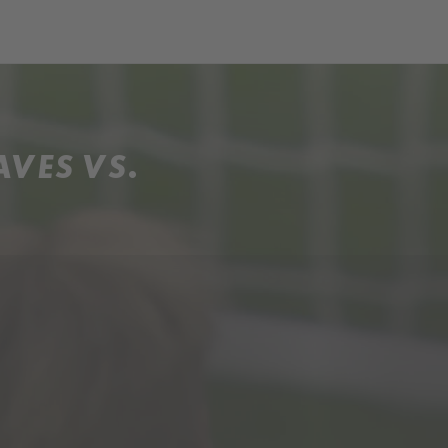
ch
Dcera národa
AVES VS.