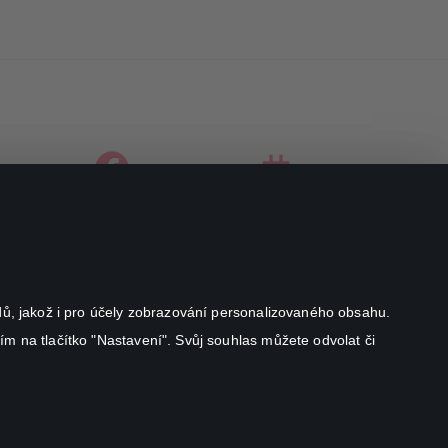
facebook
instagram
youtube
odů, jakož i pro účely zobrazování personalizovaného obsahu.
ím na tlačítko "Nastavení". Svůj souhlas můžete odvolat či
Canal+ Luxembourg S. à r.l. se sídlem Rue Albert Borschette 4,
L-1246 Luxembourg R.C.S.
Luxembourg: B 87.905
Všechna práva vyhrazena