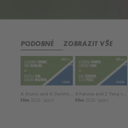
PODOBNÉ
ZOBRAZIT VŠE
A. Krunic and A. Danilina vs. P. Hon and K. Muchova Match Highlights - BEIJING_Capital Group Diamond ( October 02, 2025)
A Panova and Z Yang vs D Schuurs and E Perez Match Highlights - MADRID_Court 8 ( April 24, 2026)
Film
2025
Sport
Film
2026
Sport