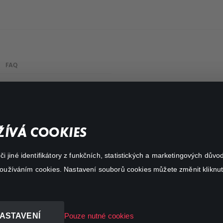
FAQ
Můj účet
Důležité odkazy
ÍVÁ COOKIES
 jiné identifikátory z funkčních, statistických a marketingových dův
 používáním cookies. Nastavení souborů cookies můžete změnit kliknut
ASTAVENÍ
Pouze nutné cookies