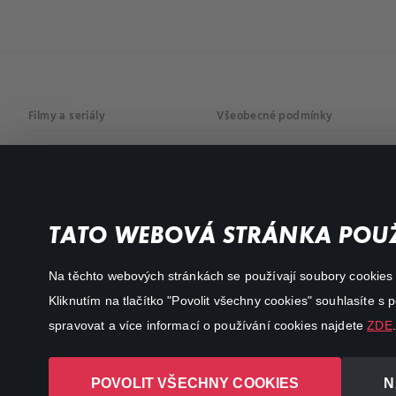
Filmy a seriály
Všeobecné podmínky
Drama
Osobní údaje
Komedie
Dokumenty
TATO WEBOVÁ STRÁNKA POUŽ
Akční
Na těchto webových stránkách se používají soubory cookies či
Kliknutím na tlačítko "Povolit všechny cookies" souhlasíte s
spravovat a více informací o používání cookies najdete
ZDE
.
POVOLIT VŠECHNY COOKIES
N