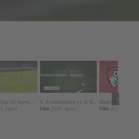
keyboard_arrow_right
Chelsea Top Gk Saves vs. Crystal Palace
V. Kudermetova vs. B. Bencic Match Highlights - CINCINNATI_Champions Court ( August 10, 2025)
5
Sport
Film
2025
Sport
Film
2025
Sport