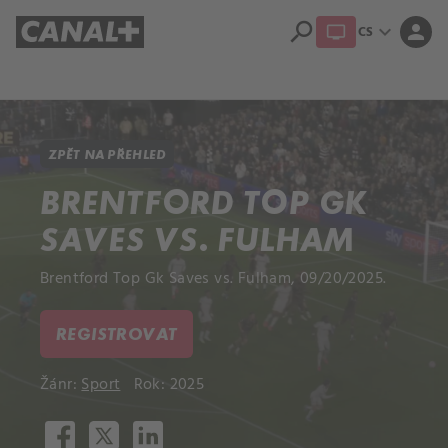
search
expand_more
person
CS
Přehled titulů
Apple TV
Moloch
Dcera národa
ZPĚT NA PŘEHLED
BRENTFORD TOP GK
SAVES VS. FULHAM
Brentford Top Gk Saves vs. Fulham, 09/20/2025.
REGISTROVAT
Žánr:
Sport
Rok: 2025