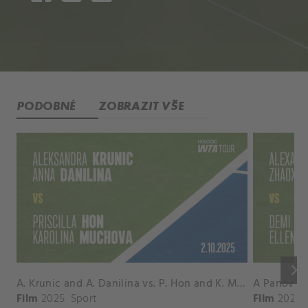
PODOBNÉ
ZOBRAZIT VŠE
keyboard_arrow_right
A. Krunic and A. Danilina vs. P. Hon and K. Muchova Match Highlights - BEIJING_Capital Group Diamond ( October 02, 2025)
Film
2025
Sport
Film
2026