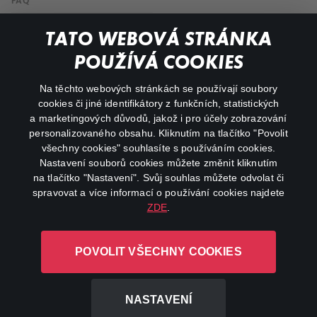
FAQ
Můj účet
TATO WEBOVÁ STRÁNKA
Důležité odkazy
POUŽÍVÁ COOKIES
Na těchto webových stránkách se používají soubory
facebook
instagram
cookies či jiné identifikátory z funkčních, statistických
a marketingových důvodů, jakož i pro účely zobrazování
personalizovaného obsahu. Kliknutím na tlačítko "Povolit
youtube
všechny cookies" souhlasíte s používáním cookies.
Nastavení souborů cookies můžete změnit kliknutím
na tlačítko "Nastavení". Svůj souhlas můžete odvolat či
spravovat a více informací o používání cookies najdete
ZDE
.
Canal+ Luxembourg S. à r.l. se sídlem Rue Albert Borschette 4,
L-1246 Luxembourg R.C.S.
POVOLIT VŠECHNY COOKIES
Luxembourg: B 87.905
Všechna práva vyhrazena
NASTAVENÍ
©
2026