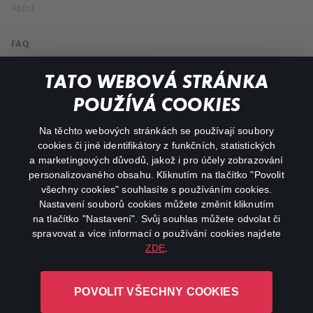
Akční
FAQ
Můj účet
TATO WEBOVÁ STRÁNKA
Důležité odkazy
POUŽÍVÁ COOKIES
Na těchto webových stránkách se používají soubory
facebook
instagram
cookies či jiné identifikátory z funkčních, statistických
a marketingových důvodů, jakož i pro účely zobrazování
personalizovaného obsahu. Kliknutím na tlačítko "Povolit
youtube
všechny cookies" souhlasíte s používáním cookies.
Nastavení souborů cookies můžete změnit kliknutím
na tlačítko "Nastavení". Svůj souhlas můžete odvolat či
spravovat a více informací o používání cookies najdete
ZDE
.
Canal+ Luxembourg S. à r.l. se sídlem Rue Albert Borschette 4,
L-1246 Luxembourg R.C.S.
POVOLIT VŠECHNY COOKIES
Luxembourg: B 87.905