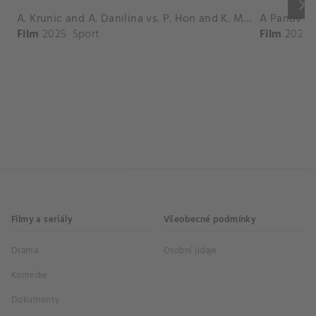
keyboard_arrow_right
A. Krunic and A. Danilina vs. P. Hon and K. Muchova Match Highlights - BEIJING_Capital Group Diamond ( October 02, 2025)
Film
2025
Sport
Film
2026
Filmy a seriály
Všeobecné podmínky
Drama
Osobní údaje
Komedie
Dokumenty