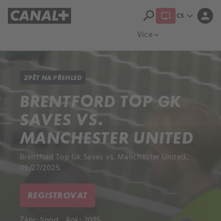
search
expand_more
person
CS
Přehled titulů
Apple TV
Moloch
Více
expand_more
ZPĚT NA PŘEHLED
BRENTFORD TOP GK
SAVES VS.
MANCHESTER UNITED
Brentford Top Gk Saves vs. Manchester United,
09/27/2025.
REGISTROVAT
Žánr:
Sport
Rok: 2025