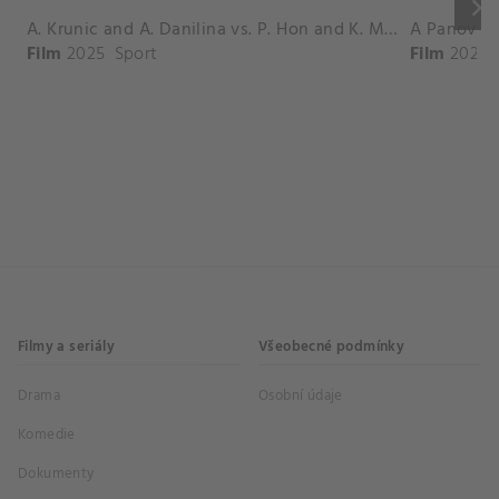
keyboard_arrow_right
A. Krunic and A. Danilina vs. P. Hon and K. Muchova Match Highlights - BEIJING_Capital Group Diamond ( October 02, 2025)
Film
2025
Sport
Film
2026
Filmy a seriály
Všeobecné podmínky
Drama
Osobní údaje
Komedie
Dokumenty