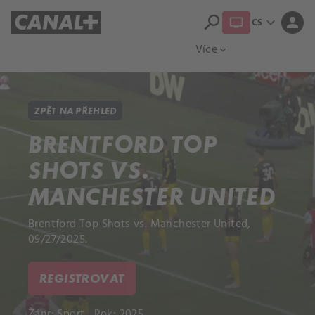
search
expand_more
person
CS
Přehled titulů
Apple TV
Moloch
Více
expand_more
ZPĚT NA PŘEHLED
BRENTFORD TOP
SHOTS VS.
MANCHESTER UNITED
Brentford Top Shots vs. Manchester United,
09/27/2025.
REGISTROVAT
Žánr:
Sport
Rok: 2025