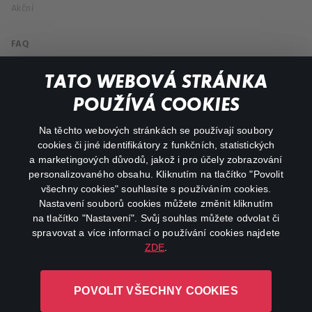
Akční
FAQ
Můj účet
TATO WEBOVÁ STRÁNKA
Důležité odkazy
POUŽÍVÁ COOKIES
Na těchto webových stránkách se používají soubory
facebook
instagram
cookies či jiné identifikátory z funkčních, statistických
a marketingových důvodů, jakož i pro účely zobrazování
personalizovaného obsahu. Kliknutím na tlačítko "Povolit
youtube
všechny cookies" souhlasíte s používáním cookies.
Nastavení souborů cookies můžete změnit kliknutím
na tlačítko "Nastavení". Svůj souhlas můžete odvolat či
spravovat a více informací o používání cookies najdete
ZDE
.
Canal+ Luxembourg S. à r.l. se sídlem Rue Albert Borschette 4,
L-1246 Luxembourg R.C.S.
POVOLIT VŠECHNY COOKIES
Luxembourg: B 87.905