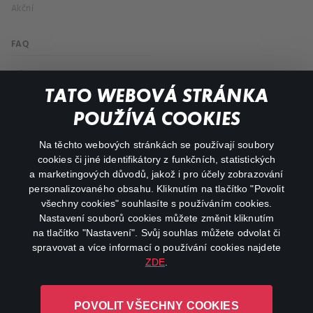
Akční
FAQ
Můj účet
TATO WEBOVÁ STRÁNKA
Důležité odkazy
POUŽÍVÁ COOKIES
Na těchto webových stránkách se používají soubory
facebook
instagram
cookies či jiné identifikátory z funkčních, statistických
a marketingových důvodů, jakož i pro účely zobrazování
personalizovaného obsahu. Kliknutím na tlačítko "Povolit
youtube
všechny cookies" souhlasíte s používáním cookies.
Nastavení souborů cookies můžete změnit kliknutím
na tlačítko "Nastavení". Svůj souhlas můžete odvolat či
spravovat a více informací o používání cookies najdete
ZDE
.
Canal+ Luxembourg S. à r.l. se sídlem Rue Albert Borschette 4,
L-1246 Luxembourg R.C.S.
POVOLIT VŠECHNY COOKIES