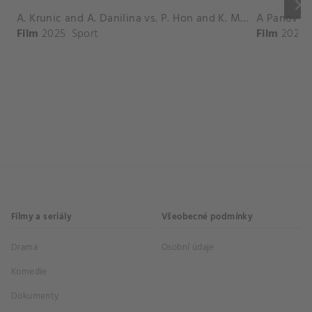
keyboard_arrow_right
A. Krunic and A. Danilina vs. P. Hon and K. Muchova Match Highlights - BEIJING_Capital Group Diamond ( October 02, 2025)
Film
2025
Sport
Film
2026
Filmy a seriály
Všeobecné podmínky
Drama
Osobní údaje
Komedie
Dokumenty