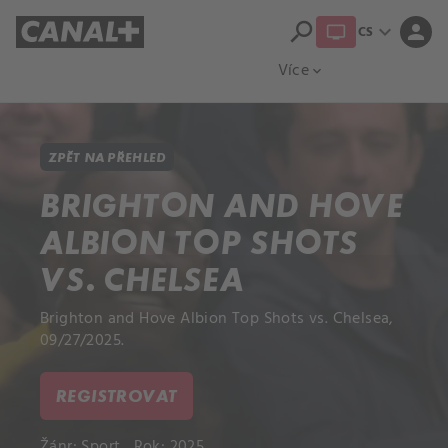
search
expand_more
person
CS
Přehled titulů
Apple TV
Moloch
Více
expand_more
ZPĚT NA PŘEHLED
BRIGHTON AND HOVE
ALBION TOP SHOTS
VS. CHELSEA
Brighton and Hove Albion Top Shots vs. Chelsea,
09/27/2025.
REGISTROVAT
Žánr:
Sport
Rok: 2025