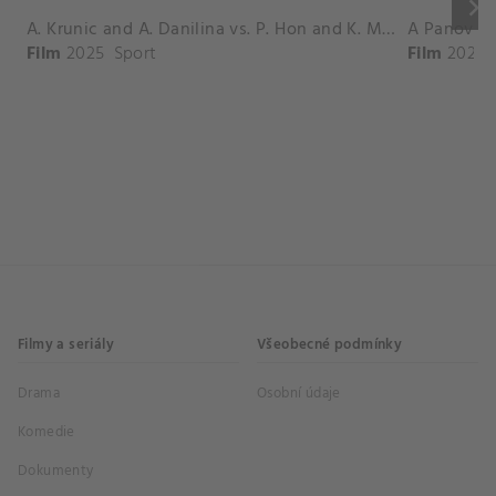
keyboard_arrow_right
A. Krunic and A. Danilina vs. P. Hon and K. Muchova Match Highlights - BEIJING_Capital Group Diamond ( October 02, 2025)
Film
2025
Sport
Film
2026
Filmy a seriály
Všeobecné podmínky
Drama
Osobní údaje
Komedie
Dokumenty