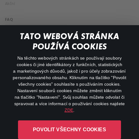
Akční
FAQ
Můj účet
TATO WEBOVÁ STRÁNKA
Důležité odkazy
POUŽÍVÁ COOKIES
Na těchto webových stránkách se používají soubory
facebook
instagram
cookies či jiné identifikátory z funkčních, statistických
a marketingových důvodů, jakož i pro účely zobrazování
personalizovaného obsahu. Kliknutím na tlačítko "Povolit
youtube
všechny cookies" souhlasíte s používáním cookies.
Nastavení souborů cookies můžete změnit kliknutím
na tlačítko "Nastavení". Svůj souhlas můžete odvolat či
spravovat a více informací o používání cookies najdete
ZDE
.
Canal+ Luxembourg S. à r.l. se sídlem Rue Albert Borschette 4,
L-1246 Luxembourg R.C.S.
POVOLIT VŠECHNY COOKIES
Luxembourg: B 87.905