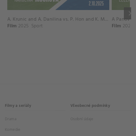
keyboard_arrow_right
A. Krunic and A. Danilina vs. P. Hon and K. Muchova Match Highlights - BEIJING_Capital Group Diamond ( October 02, 2025)
Film
2025
Sport
Film
2026
Filmy a seriály
Všeobecné podmínky
Drama
Osobní údaje
Komedie