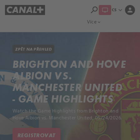
search
expand_more
person
CS
Přehled titulů
Apple TV
Moloch
Více
expand_more
ZPĚT NA PŘEHLED
BRIGHTON AND HOVE
ALBION VS.
MANCHESTER UNITED
- GAME HIGHLIGHTS
Watch the Game Highlights from Brighton and
Hove Albion vs. Manchester United, 05/24/2026.
REGISTROVAT