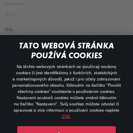
Dokumenty
Akční
FAQ
Můj účet
TATO WEBOVÁ STRÁNKA
Důležité odkazy
POUŽÍVÁ COOKIES
Na těchto webových stránkách se používají soubory
facebook
instagram
cookies či jiné identifikátory z funkčních, statistických
a marketingových důvodů, jakož i pro účely zobrazování
personalizovaného obsahu. Kliknutím na tlačítko "Povolit
youtube
všechny cookies" souhlasíte s používáním cookies.
Nastavení souborů cookies můžete změnit kliknutím
na tlačítko "Nastavení". Svůj souhlas můžete odvolat či
spravovat a více informací o používání cookies najdete
ZDE
.
Canal+ Luxembourg S. à r.l. se sídlem Rue Albert Borschette 4,